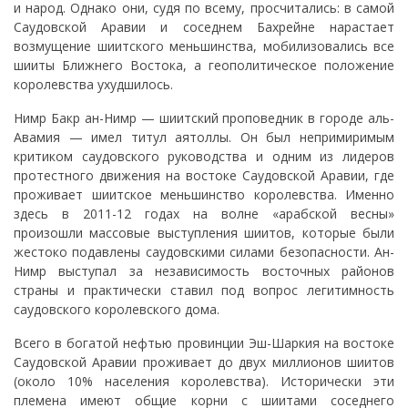
и народ. Однако они, судя по всему, просчитались: в самой
Саудовской Аравии и соседнем Бахрейне нарастает
возмущение шиитского меньшинства, мобилизовались все
шииты Ближнего Востока, а геополитическое положение
королевства ухудшилось.
Нимр Бакр ан-Нимр — шиитский проповедник в городе аль-
Авамия — имел титул аятоллы. Он был непримиримым
критиком саудовского руководства и одним из лидеров
протестного движения на востоке Саудовской Аравии, где
проживает шиитское меньшинство королевства. Именно
здесь в 2011-12 годах на волне «арабской весны»
произошли массовые выступления шиитов, которые были
жестоко подавлены саудовскими силами безопасности. Ан-
Нимр выступал за независимость восточных районов
страны и практически ставил под вопрос легитимность
саудовского королевского дома.
Всего в богатой нефтью провинции Эш-Шаркия на востоке
Саудовской Аравии проживает до двух миллионов шиитов
(около 10% населения королевства). Исторически эти
племена имеют общие корни с шиитами соседнего