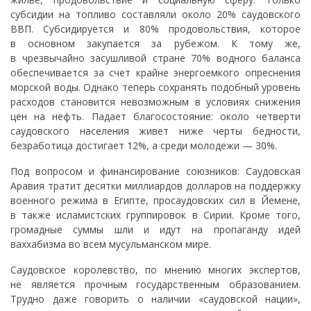
субсидии на топливо составляли около 20% саудовского
ВВП. Субсидируется и 80% продовольствия, которое
в основном закупается за рубежом. К тому же,
в чрезвычайно засушливой стране 70% водного баланса
обеспечивается за счет крайне энергоемкого опреснения
морской воды. Однако теперь сохранять подобный уровень
расходов становится невозможным в условиях снижения
цен на нефть. Падает благосостояние: около четверти
саудовского населения живет ниже черты бедности,
безработица достигает 12%, а среди молодежи — 30%.
Под вопросом и финансирование союзников: Саудовская
Аравия тратит десятки миллиардов долларов на поддержку
военного режима в Египте, просаудовских сил в Йемене,
в также исламистских группировок в Сирии. Кроме того,
громадные суммы шли и идут на пропаганду идей
ваххабизма во всем мусульманском мире.
Саудовское королевство, по мнению многих экспертов,
не является прочным государственным образованием.
Трудно даже говорить о наличии «саудовской нации»,