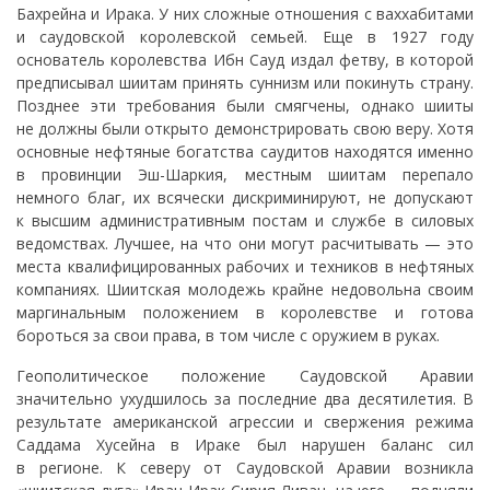
Бахрейна и Ирака. У них сложные отношения с ваххабитами
и саудовской королевской семьей. Еще в 1927 году
основатель королевства Ибн Сауд издал фетву, в которой
предписывал шиитам принять суннизм или покинуть страну.
Позднее эти требования были смягчены, однако шииты
не должны были открыто демонстрировать свою веру. Хотя
основные нефтяные богатства саудитов находятся именно
в провинции Эш-Шаркия, местным шиитам перепало
немного благ, их всячески дискриминируют, не допускают
к высшим административным постам и службе в силовых
ведомствах. Лучшее, на что они могут расчитывать — это
места квалифицированных рабочих и техников в нефтяных
компаниях. Шиитская молодежь крайне недовольна своим
маргинальным положением в королевстве и готова
бороться за свои права, в том числе с оружием в руках.
Геополитическое положение Саудовской Аравии
значительно ухудшилось за последние два десятилетия. В
результате американской агрессии и свержения режима
Саддама Хусейна в Ираке был нарушен баланс сил
в регионе. К северу от Саудовской Аравии возникла