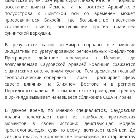
«шиитская дуга» Иран-Ирак-Сирия-Ливан, на юге — подняли
восстание шииты Йемена, а на востоке Аравийского
полуострова к шиитской оси со временем может
присоединиться Бахрейн, где большинство населения
составляют шииты, выступающие против правящей
суннитской верхушки.
В результате казни ан-Нимра сорваны все мирные
инициативы по урегулированию региональных конфликтов.
Прекращено действие перемирия в Йемене, где
возглавляемая Саудовской Аравией коалиция сражается
с шиитскими ополчениями хуситов. Тем временем главный
геополитический соперника — Иран — расширяет сферу
своего влияния на Ближнем Востоке и в регионе
Персидского залива. В этом контексте громадную тревогу
в Эр-Рияде вызывает начавшееся сближение США и Ирана.
В данное время, по мнению специалистов, Саудовская
Аравия переживает один из наиболее критических
моментов в своей истории: действующая модель
престолонаследия, судя по всему, доживает свой век. До
сих пор власть в королевстве переходила по старшинству