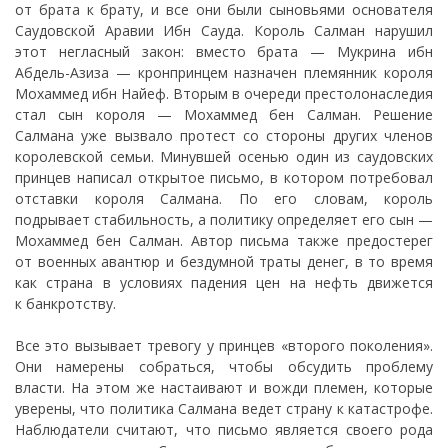
от брата к брату, и все они были сыновьями основателя
Саудовской Аравии Ибн Сауда. Король Салман нарушил
этот негласный закон: вместо брата — Мукрина ибн
Абдель-Азиза — кронпринцем назначен племянник короля
Мохаммед ибн Найеф. Вторым в очереди престолонаследия
стал сын короля — Мохаммед бен Салман. Решение
Салмана уже вызвало протест со стороны других членов
королевской семьи. Минувшей осенью один из саудовских
принцев написал открытое письмо, в котором потребовал
отставки короля Салмана. По его словам, король
подрывает стабильность, а политику определяет его сын —
Мохаммед бен Салман. Автор письма также предостерег
от военных авантюр и бездумной траты денег, в то время
как страна в условиях падения цен на нефть движется
к банкротству.
Все это вызывает тревогу у принцев «второго поколения».
Они намерены собраться, чтобы обсудить проблему
власти. На этом же настаивают и вожди племен, которые
уверены, что политика Салмана ведет страну к катастрофе.
Наблюдатели считают, что письмо является своего рода