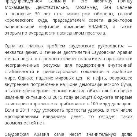
предупреждением Салману и его любимцу принцу
Мохаммеду. Действительно, Мохаммед бен Салман
в неполные 30 лет стал министром обороны, главой
королевского суда, председателем совета директоров
национальной нефтяной компании ARAMCO, а также
вторым по очередности наследником престола.
Одна из главных проблем саудовского руководства —
нехватка денег. В течение десятилетий Саудовская Аравия
качала нефть в огромных количествах и имела практически
неограниченные ресурсы для поддержания внутренней
стабильности и финансирования союзников в арабском
мире. Однако падение мировых цен на нефть, возросшее
внутреннее потребление на фоне демографического бума,
а также чрезмерные геополитические обязательства резко
изменили ситуацию. В 2015 году дефицит бюджета впервые
за историю королевства приблизился к 100 млрд долларов.
Если в 2011 году успокоить протесты удалось в том числе
массированным вливанием денег, то сегодня таких
возможностей нет.
Саудовская Аравия сама несет значительную долю