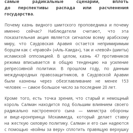
самые радикальные сценарии, вплоть
до перспективы распада или расчленения
государства.
Почему казнь видного шиитского проповедника и почему
именно сейчас? Наблюдатели считают, что эта
показательная акция является сигналом всему арабскому
миру, что Саудовская Аравия остается непримиримым
борцом как с «правой» («Аль-Каида»), так и «левой» (шииты)
исламской оппозицией. В целом, казнь 47 противников
режима вписывается в общую тенденцию на усиление
репрессивной политики. В прошлом году, по данным
международных правозащитников, в Саудовской Аравии
были казнены через обезглавливание не менее 153
человек — самое большое число за последние 20 лет.
Кроме того, есть точка зрения, что старый и немощный
король Салман находится под большим влиянием своего
радикально настроенного сына — министра обороны
и вице-кронпринца Мохаммеда, который делает ставку
на жесткую силовую политику. Салман и его сын надеются
с помощью «войны за веру» сплотить правящую верхушку