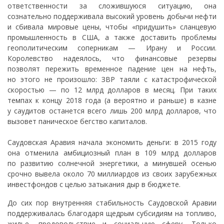
ответственности за сложившуюся ситуацию, она
сознательно поддерживала высокий уровень добычи нефти
и сбивала мировые цены, чтобы «придушить» сланцевую
промышленность в США, а также доставить проблемы
геополитическим соперникам — Ирану и России.
Королевство надеялось, что финансовые резервы
позволят пережить временное падение цен на нефть,
но этого не произошло: ЗВР таяли с катастрофической
скоростью — по 12 млрд долларов в месяц. При таких
темпах к концу 2018 года (а вероятно и раньше) в казне
у саудитов останется всего лишь 200 млрд долларов, что
вызовет паническое бегство капиталов.
Саудовская Аравия начала экономить деньги: в 2015 году
она отменила амбициозный план в 109 млрд долларов
по развитию солнечной энергетики, а минувшей осенью
срочно вывела около 70 миллиардов из своих зарубежных
инвестфондов с целью затыкания дыр в бюджете.
До сих пор внутренняя стабильность Саудовской Аравии
поддерживалась благодаря щедрым субсидиям на топливо,
жилье, продовольствие и социальную сферу. Только