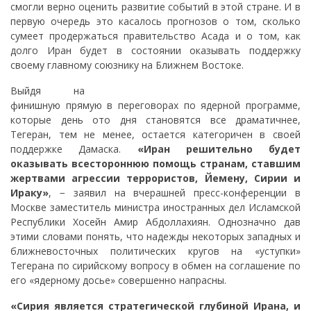
смогли верно оценить развитие событий в этой стране. И в
первую очередь это касалось прогнозов о том, сколько
сумеет продержаться правительство Асада и о том, как
долго Иран будет в состоянии оказывать поддержку
своему главному союзнику на Ближнем Востоке.
Выйдя на
финишную прямую в переговорах по ядерной программе,
которые день ото дня становятся все драматичнее,
Тегеран, тем не менее, остается категоричен в своей
поддержке Дамаска.
«Иран решительно будет
оказывать всестороннюю помощь странам, ставшим
жертвами агрессии террористов, Йемену, Сирии и
Ираку»
, − заявил на вчерашней пресс-конференции в
Москве заместитель министра иностранных дел Исламской
Республики Хосейн Амир Абдоллахиян. Однозначно дав
этими словами понять, что надежды некоторых западных и
ближневосточных политических кругов на «уступки»
Тегерана по сирийскому вопросу в обмен на соглашение по
его «ядерному досье» совершенно напрасны.
«Сирия является стратегической глубиной Ирана, и