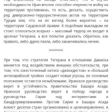
необходимости Иран вполне способен «перенести войну на
территорию противника», то есть, дескать, осуществить
ряд диверсионно-террористических актов на территории
Турции или, что на их взгляд более вероятно – на
территории Саудовской Аравии. К подобным выкладкам не
стоит относиться всерьез – массовый террор не входит в
арсенал Тегерана, а все попытки доказать обратное, как
правило, либо дурно пахли, либо заканчивались ничем.
*******
При том, что стратегия Тегерана в отношении Дамаска
меняется под воздействием внешних обстоятельств, при
том, что ожесточенный натиск «джихадистов» и «большой
антисирийской тройки» создает новые угрозы, ее основные
положения остаются незыблемыми. Иранское руководство
верит в устойчивость правительства Башара Асада.
Иранское руководство верит в победу народа и
руководства Сирии над интервентами и
бандформированиями. Против Сирии и Башара Асада
воюют десятки стран организованно и целенаправленно. А