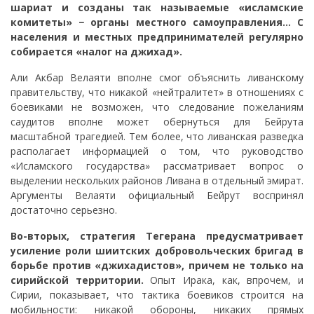
шариат и созданы так называемые «исламские
комитеты» − органы местного самоуправления… С
населения и местных предпринимателей регулярно
собирается «налог на джихад».
Али Акбар Велаяти вполне смог объяснить ливанскому
правительству, что никакой «нейтралитет» в отношениях с
боевиками не возможен, что следование пожеланиям
саудитов вполне может обернуться для Бейрута
масштабной трагедией. Тем более, что ливанская разведка
располагает информацией о том, что руководство
«Исламского государства» рассматривает вопрос о
выделении нескольких районов Ливана в отдельный эмират.
Аргументы Велаяти официальный Бейрут воспринял
достаточно серьезно.
Во-вторых, стратегия Тегерана предусматривает
усиление роли шиитских добровольческих бригад в
борьбе против «джихадистов», причем не только на
сирийской территории.
Опыт Ирака, как, впрочем, и
Сирии, показывает, что тактика боевиков строится на
мобильности: никакой обороны, никаких прямых