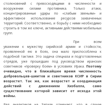
столкновений с превосходящими в численности и
вооружении силами противника. Только атаки,
концентрированные удары по «слабым звеньям» и
эффективное использование ресурсов захваченных
территорий. Соответственно, и борьбу с ними необходимо
строить в том же ключе, активными действиями мобильных
групп.
При всем
уважении к мужеству сирийской армии и стойкости,
проявленной ею в боях, она мало приспособлена к
подобной тактике. Это задача спецназа и подготовленных
отрядов, уже прошедших под руководством иранских
советников «проверку боем» в условиях Ирака.
Поэтому
очевидно, что в ближайшее время численность
добровольцев-шиитов и советников КСИР в Сирии
возрастет. Так же, как возрастет и координация
действий с движением Хизбалла, само
существование которой зависит от исхода этой
войны.
Ряд аналитиков на Западе отмечают, что в случае