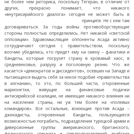
не более чем риторика, поскольку Тегеран, в отличие от
других, прекрасно понимает, что никакого
«внутрисирийского диалога» сегодня не может быть в
принципе. Не с
кем там
договариваться. За годы войны противоборствующие
стороны полностью определились. Нет никакой «светской
оппозиции». Здравомыслящие оппоненты Асада активно
сотрудничают сегодня с правительством, поскольку
воочию убедились, кто придет ему на смену – фанатики и
бандиты, которые погрузят страну в кровавый хаос, в
средневековье, разруху и поголовную резню. Что же
касается «демократов и диссидентов», осевших на Западе и
пытающихся выдать себя за некое подобие «правительства
в изгнании», то это, по большей части, откровенные
марионетки, живущие на финансовые подачки
антисирийской коалиции, не имеющие никакого влияния ни
на население страны, ни уж тем более на «полевых
командиров». Все остальные, воюющие против Асада –
джихадисты, откровенные бандиты, пользующиеся
возможностью пограбить, подразделения турецкой армии и
диверсионные группы американского, британского,
французского спецназа и спецподразделений арабских