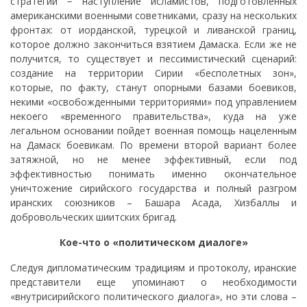
стратегии − наступление исламистов, подготовленных
американскими военными советниками, сразу на нескольких
фронтах: от иорданской, турецкой и ливанской границ,
которое должно закончиться взятием Дамаска. Если же не
получится, то существует и пессимистический сценарий:
создание на территории Сирии «бесполетных зон»,
которые, по факту, станут опорными базами боевиков,
некими «освобожденными территориями» под управлением
некоего «временного правительства», куда на уже
легальном основании пойдет военная помощь нацеленным
на Дамаск боевикам. По времени второй вариант более
затяжной, но не менее эффективный, если под
эффективностью понимать именно окончательное
уничтожение сирийского государства и полный разгром
иранских союзников – Башара Асада, Хизбаллы и
добровольческих шиитских бригад.
Кое-что о «политическом диалоге»
Следуя дипломатическим традициям и протоколу, иранские
представители еще упоминают о необходимости
«внутрисирийского политического диалога», но эти слова –