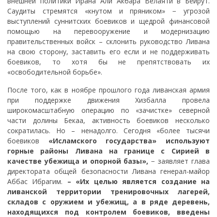
внешней политики Ирана Али Акбара Велаяти в Бейрут.
Саудиты стремятся «кнутом и пряником» − угрозой
выступлений суннитских боевиков и щедрой финансовой
помощью на перевооружение и модернизацию
правительственных войск – склонить руководство Ливана
на свою сторону, заставить его если и не поддерживать
боевиков, то хотя бы не препятствовать их
«освободительной борьбе».
После того, как в ноябре прошлого года ливанская армия
при поддержке движения Хизбалла провела
широкомасштабную операцию по «зачистке» северной
части долины Бекаа, активность боевиков несколько
сократилась. Но – ненадолго. Сегодня «более тысячи
боевиков
«Исламского государства» используют
горные районы Ливана на границе с Сирией в
качестве убежища и опорной базы»,
− заявляет глава
директората общей безопасности Ливана генерал-майор
Аббас Ибрагим.
– «Их целью является создание на
ливанской территории тренировочных лагерей,
складов с оружием и убежищ, а в ряде деревень,
находящихся под контролем боевиков, введены