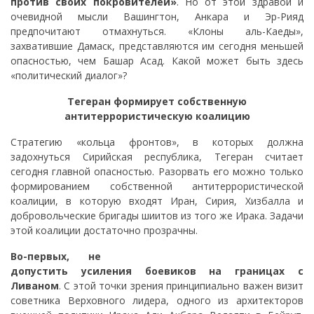
против своих покровителей»
. Но от этой здравой и
очевидной мысли Вашингтон, Анкара и Эр-Рияд
предпочитают отмахнуться. «Клоны аль-Каеды»,
захватившие Дамаск, представляются им сегодня меньшей
опасностью, чем Башар Асад. Какой может быть здесь
«политический диалог»?
Тегеран формирует собственную
антитеррористическую коалицию
Стратегию «кольца фронтов», в которых должна
задохнуться Сирийская республика, Тегеран считает
сегодня главной опасностью. Разорвать его можно только
формированием собственной антитеррористической
коалиции, в которую входят Иран, Сирия, Хизбалла и
добровольческие бригады шиитов из того же Ирака. Задачи
этой коалиции достаточно прозрачны.
Во-первых, не
допустить усиления боевиков на границах с
Ливаном
. С этой точки зрения принципиально важен визит
советника Верховного лидера, одного из архитекторов