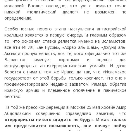
монархий. Вполне очевидно, что уж с ними-то точно
никакой «политический диалог» не возможен по
определению.
Особенностью нового этапа наступления антисирийской
коалиции является в первую очередь и главным образом
то, что основная ставка делается именно на исламистов,
все эти ИГИЛ, «ан-Нусры», «Ахрар аль-Шам», «Джунд аль-
Аксы» и прочую нечисть, все те, кого официально тот же
Вашингтон именует «врагами» и «целью для
международных антитеррористических усилий». И даже
борется с ними в том же Ираке, да так, что «Исламское
государство» от этой борьбы только крепчает. Что оно и
продемонстрировало недавно захватом Рамади, обратив
иракскую армию и племенное ополчение в паническое
бегство.
На той же пресс-конференции в Москве 25 мая Хосейн Амир
Абдоллахиян совершенно справедливо заметил, что
«террористы никого щадить не будут. И как только
им представится возможность, они начнут войну