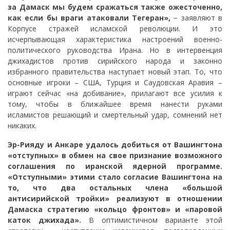
за Дамаск мы будем сражаться также ожесточенно,
как если бы враги атаковали Тегеран»,
− заявляют в
Корпусе стражей исламской революции. И это
исчерпывающая характеристика настроений военно-
политического руководства Ирана. Но в интервенция
джихадистов против сирийского народа и законно
избранного правительства наступает новый этап. То, что
основные игроки – США, Турция и Саудовская Аравия –
играют сейчас «на добивание», прилагают все усилия к
тому, чтобы в ближайшее время нанести руками
исламистов решающий и смертельный удар, сомнений нет
никаких.
Эр-Рияду и Анкаре удалось добиться от Вашингтона
«отступных» в обмен на свое признание возможного
соглашения по иранской ядерной программе.
«Отступными» этими стало согласие Вашингтона на
то, что два остальных члена «большой
антисирийской тройки» реализуют в отношении
Дамаска стратегию «кольцо фронтов» и «паровой
каток джихада».
В оптимистичном варианте этой