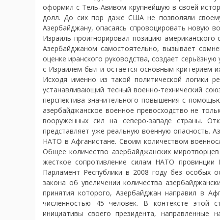
оформил с Тель-Авивом крупнейшую в своей истор
долл. До сих пор даже США не позволяли своем
Азербайджану, опасаясь спровоцировать новую во
Израиль проигнорировал позицию американского с
Азербайджаном самостоятельно, вызывает сомнен
оценке иранского руководства, создает серьёзную
с Израилем был и остается основным критерием и
Исходя именно из такой политической логики р
устанавливающий тесный военно-технический союз
перспектива значительного повышения с помощью
азербайджанское военное превосходство не тольк
вооруженных сил на северо-западе страны. От
представляет уже реальную военную опасность. Аз
НАТО в Афганистане. Своим количеством военносл
Общее количество азербайджанских миротворцев
жесткое сопротивление силам НАТО провинции 
Парламент Республики в 2008 году без особых 
закона об увеличении количества азербайджанск
принятия которого, Азербайджан направил в А
численностью 45 человек. В контексте этой с
инициативы своего президента, направленные 