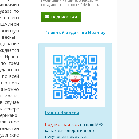
публикации на сайте. В рассылку
Биньямин
попадают все новости РИА Iran.ru.
удара по
Подписаться
й на его
 США Леон
 военную
Главный редактор Иран.ру
 весны -
одование
ождается
в Ирана.
 по трем
удары по
 по всей
что весь
ия можно
в Ирана,
в случае
и севере
Iran.ru Новости
ерикано-
или своё
Подписывайтесь
на наш MAX-
ганистан
канал для оперативного
узинские
получения новостей.