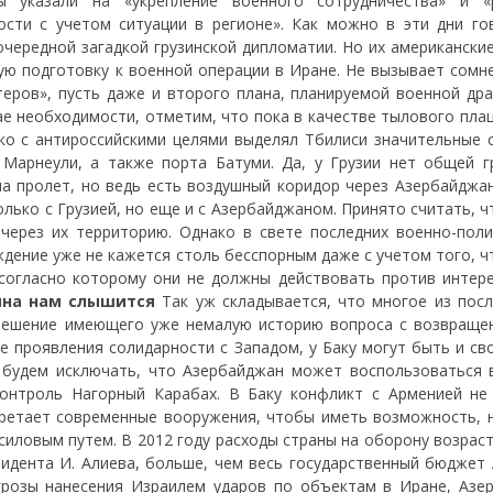
 указали на «укрепление военного сотрудничества» и «
сти с учетом ситуации в регионе». Как можно в эти дни го
очередной загадкой грузинской дипломатии. Но их американски
ую подготовку к военной операции в Иране. Не вызывает сомне
ктеров», пусть даже и второго плана, планируемой военной др
е необходимости, отметим, что пока в качестве тылового плац
ко с антироссийскими целями выделял Тбилиси значительные 
Марнеули, а также порта Батуми. Да, у Грузии нет общей г
на пролет, но ведь есть воздушный коридор через Азербайджан
лько с Грузией, но еще и с Азербайджаном. Принято считать, ч
через их территорию. Однако в свете последних военно-поли
дение уже не кажется столь бесспорным даже с учетом того, ч
согласно которому они не должны действовать против интере
рина нам слышится
Так уж складывается, что многое из посл
 решение имеющего уже немалую историю вопроса с возвраще
е проявления солидарности с Западом, у Баку могут быть и св
будем исключать, что Азербайджан может воспользоваться 
онтроль Нагорный Карабах. В Баку конфликт с Арменией не
ретает современные вооружения, чтобы иметь возможность, 
иловым путем. В 2012 году расходы страны на оборону возраст
езидента И. Алиева, больше, чем весь государственный бюджет
грозы нанесения Израилем ударов по объектам в Иране, Азе