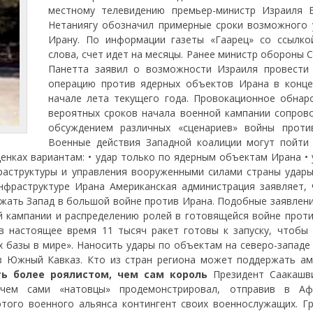
местному телевидению премьер-министр Израиля 
Нетаниягу обозначил примерные сроки возможного 
Ирану. По информации газеты «Гаарец» со ссылко
слова, счет идет на месяцы. Ранее министр обороны
Панетта заявил о возможности Израиля провести
операцию против ядерных объектов Ирана в конце
начале лета текущего года. Провокационное обнар
вероятных сроков начала военной кампании сопров
обсуждением различных «сценариев» войны проти
Военные действия Западной коалиции могут пойти
енках вариантам: • удар только по ядерным объектам Ирана • 
аструктуры и управления вооруженными силами страны удары
нфраструктуре Ирана Американская администрация заявляет, 
ержать Запад в большой войне против Ирана. Подобные заявлен
ой кампании и распределению ролей в готовящейся войне проти
в настоящее время 11 тысяч ракет готовы к запуску, чтобы 
 базы в мире». Наносить удары по объектам на северо-западе 
з Южный Кавказ. Кто из стран региона может поддержать ам
ть более роялистом, чем сам король
Президент Саакашв
 чем сами «натовцы» продемонстрировал, отправив в Аф
того военного альянса контингент своих военнослужащих. Гр