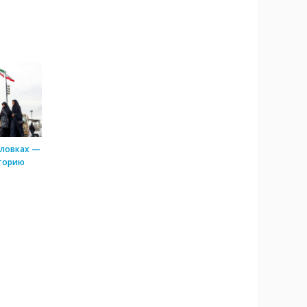
оловках —
торию