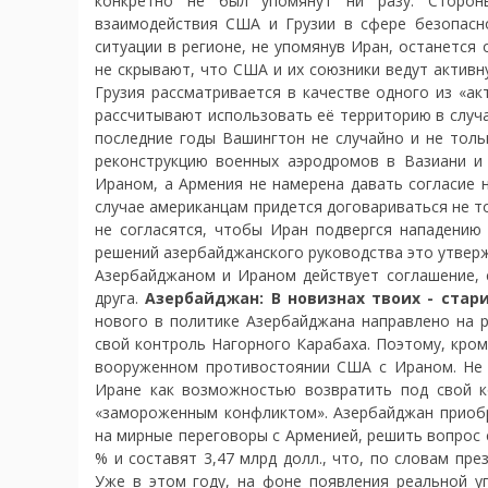
конкретно не был упомянут ни разу. Стороны
взаимодействия США и Грузии в сфере безопасно
ситуации в регионе, не упомянув Иран, останется 
не скрывают, что США и их союзники ведут активн
Грузия рассматривается в качестве одного из «а
рассчитывают использовать её территорию в случа
последние годы Вашингтон не случайно и не толь
реконструкцию военных аэродромов в Вазиани и 
Ираном, а Армения не намерена давать согласие 
случае американцам придется договариваться не то
не согласятся, чтобы Иран подвергся нападению 
решений азербайджанского руководства это утверж
Азербайджаном и Ираном действует соглашение, 
друга.
Азербайджан: В новизнах твоих - ста
нового в политике Азербайджана направлено на
свой контроль Нагорного Карабаха. Поэтому, кром
вооруженном противостоянии США с Ираном. Не 
Иране как возможностью возвратить под свой к
«замороженным конфликтом». Азербайджан приоб
на мирные переговоры с Арменией, решить вопрос с
% и составят 3,47 млрд долл., что, по словам пр
Уже в этом году, на фоне появления реальной у