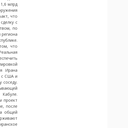
1,6 млрд
оружения
акт, что
сделку с
твом, по
н региона
публике.
том, что
Реальная
еспечить
пировкой
ля Ирана
 с США и
 соседу.
зывающей
 Кабуле.
м проект
е, после
да общей
ерживают
иранское