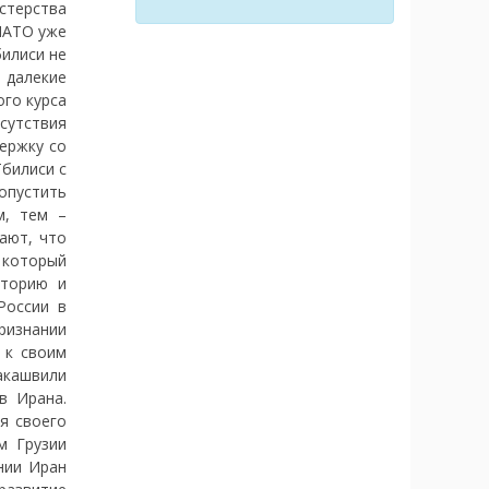
истерства
НАТО уже
билиси не
 далекие
го курса
исутствия
ержку со
Тбилиси с
опустить
м, тем –
ают, что
 который
иторию и
России в
ризнании
 к своим
акашвили
в Ирана.
я своего
м Грузии
нии Иран