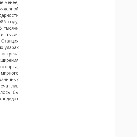
е менее,
«ядерной
дарности
85 году,
5 тысячи
ти тысяч
 Станция
х ударах
 встреча
сширения
анспорта,
 мирного
раничных
еча глав
елось бы
кандидат