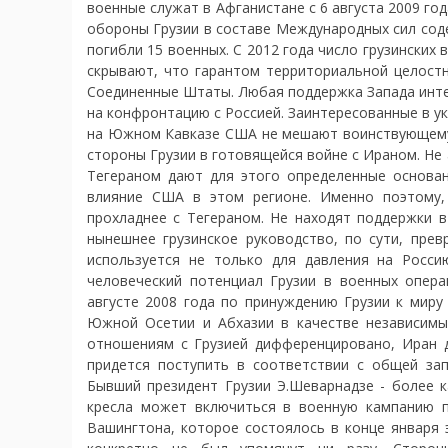
военные служат в Афганистане с 6 августа 2009 го
обороны Грузии в составе Международных сил соде
погибли 15 военных. С 2012 года число грузинских
скрывают, что гарантом территориальной целостн
Соединенные Штаты. Любая поддержка Запада инте
на конфронтацию с Россией. Заинтересованные в ук
на Южном Кавказе США не мешают воинствующему 
стороны Грузии в готовящейся войне с Ираном. Не
Тегераном дают для этого определенные основан
влияние США в этом регионе. Именно поэтому,
прохладнее с Тегераном. Не находят поддержки 
нынешнее грузинское руководство, по сути, пре
используется не только для давления на Росс
человеческий потенциал Грузии в военных опера
августе 2008 года по принуждению Грузии к миру
Южной Осетии и Абхазии в качестве независимых
отношениям с Грузией дифференцировано, Иран до
придется поступить в соответствии с общей зап
Бывший президент Грузии Э.Шеварнадзе - более к
кресла может включиться в военную кампанию п
Вашингтона, которое состоялось в конце января 