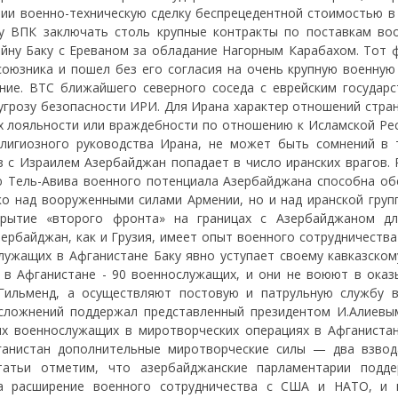
ии военно-техническую сделку беспрецедентной стоимостью в 
у ВПК заключать столь крупные контракты по поставкам во
йну Баку с Ереваном за обладание Нагорным Карабахом. Тот ф
оюзника и пошел без его согласия на очень крупную военную 
ие. ВТС ближайшего северного соседа с еврейским государс
 угрозу безопасности ИРИ. Для Ирана характер отношений стра
х лояльности или враждебности по отношению к Исламской Рес
елигиозного руководства Ирана, не может быть сомнений в 
 с Израилем Азербайджан попадает в число иранских врагов. 
 Тель-Авива военного потенциала Азербайджана способна об
о над вооруженными силами Армении, но и над иранской груп
крытие «второго фронта» на границах с Азербайджаном д
ербайджан, как и Грузия, имеет опыт военного сотрудничества
ужащих в Афганистане Баку явно уступает своему кавказскому
 в Афганистане - 90 военнослужащих, и они не воюют в ока
Гильменд, а осуществляют постовую и патрульную службу в
осложнений поддержал представленный президентом И.Алиевы
их военнослужащих в миротворческих операциях в Афганистан
фганистан дополнительные миротворческие силы — два взво
татьи отметим, что азербайджанские парламентарии подд
на расширение военного сотрудничества с США и НАТО, и 