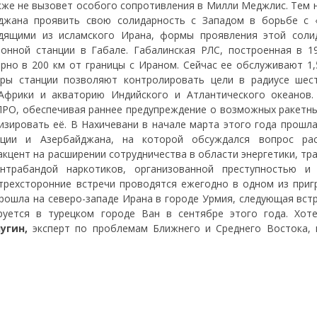
кже не вызовет особого сопротивления в Милли Меджлис. Тем н
джана проявить свою солидарность с Западом в борьбе с 
одящими из исламского Ирана, формы проявления этой соли
онной станции в Габале. Габалинская РЛС, построенная в 19
рно в 200 км от границы с Ираном. Сейчас ее обслуживают 1,
ары станции позволяют контролировать цели в радиусе шес
Африки и акваторию Индийского и Атлантического океанов.
РО, обеспечивая раннее предупреждение о возможных ракетны
изировать её. В Нахичевани в начале марта этого года прошла
рции и Азербайджана, на которой обсуждался вопрос ра
кцент на расширении сотрудничества в области энергетики, тр
нтрабандой наркотиков, организованной преступностью и
трехсторонние встречи проводятся ежегодно в одном из приг
рошла на северо-западе Ирана в городе Урмия, следующая встр
руется в турецком городе Ван в сентябре этого года. Хот
угин,
эксперт по проблемам Ближнего и Среднего Востока, 