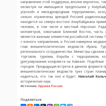
направление этой поддержки, вполне вероятно, та
несмотря на имеющиеся предпосылки у Азербай
угрозой» и «международным терроризмом», исх
сильно ограничены арендой Россией радиолокаци
находится на северо-востоке Азербайджана приме
человек, в том числе и местный персонал. Рад
километров, охватывая Ближний Восток, часть 
является важным элементом российской системы П
с южного направления, и Россия намерена модерн
глав внешнеполитических ведомств Ирана, Ту
регионального сотрудничества. Министры сделали а
торговли, туризма, борьбы с терроризмом, ко
урегулирования конфликта на Кавказе. Подобные 
городов. Предыдущая встреча в данном формате п
внешнеполитических ведомств трех стран плани
надеяться, что так оно и будет.
Николай Кольч
исторических наук
Источник:
Оружие России
Поделиться: