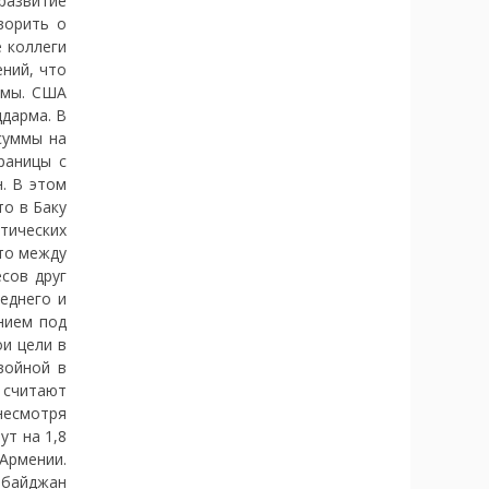
развитие
ворить о
е коллеги
ний, что
амы. США
дарма. В
суммы на
раницы с
. В этом
то в Баку
тических
то между
сов друг
еднего и
нием под
ои цели в
войной в
 считают
несмотря
ут на 1,8
 Армении.
рбайджан