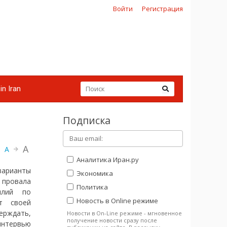
Войти
Регистрация
in Iran
Подписка
A
A
Аналитика Иран.ру
варианты
Экономика
провала
Политика
илий по
Новость в Online режиме
т своей
ерждать,
Новости в On-Line режиме - мгновенное
получение новости сразу после
интервью