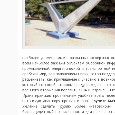
наиболее упоминаемым в различных экспертных оц
всем наиболее важным объектам оборонной инфр
промышленной, энергетической и транспортной и
арабский мир, за исключением Сирии, готов подд
расценивать, как приглашение к участию в военн
который со своей стороны предупреждает, что «
военного вторжения поразить США и Израиль, и их
Ирана иранским противникам удобнее всего чере
натовскую авантюру против Ирана?
Грузия: Бы
желание сделать Грузию более «натовской»,
беспрецедентный по численности для не членов э