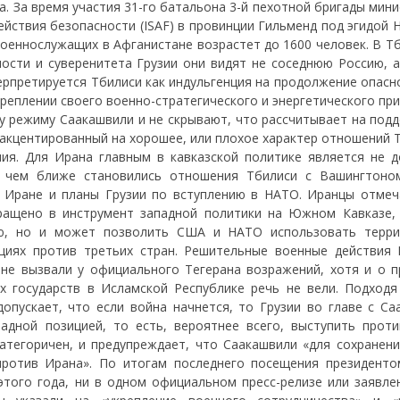
да. За время участия 31-го батальона 3-й пехотной бригады мин
йствия безопасности (ISAF) в провинции Гильменд под эгидой 
 военнослужащих в Афганистане возрастет до 1600 человек. В Т
ости и суверенитета Грузии они видят не соседнюю Россию, а
рпретируется Тбилиси как индульгенция на продолжение опасно
реплении своего военно-стратегического и энергетического пр
режиму Саакашвили и не скрывают, что рассчитывает на подд
 акцентированный на хорошее, или плохое характер отношений 
ия. Для Ирана главным в кавказской политике является не д
 чем ближе становились отношения Тбилиси с Вашингтоно
в Иране и планы Грузии по вступлению в НАТО. Иранцы отмеч
вращено в инструмент западной политики на Южном Кавказе,
ию, но и может позволить США и НАТО использовать терр
циях против третьих стран. Решительные военные действия 
 не вызвали у официального Тегерана возражений, хотя и о п
 государств в Исламской Республике речь не вели. Подходя
пускает, что если война начнется, то Грузии во главе с Са
адной позицией, то есть, вероятнее всего, выступить проти
атегоричен, и предупреждает, что Саакашвили «для сохранени
ротив Ирана». По итогам последнего посещения президенто
этого года, ни в одном официальном пресс-релизе или заявле