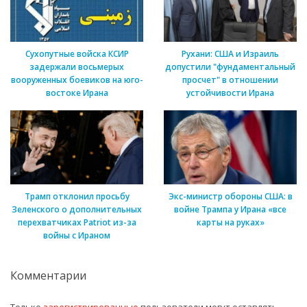
Сухопутные войска КСИР
Рухани: США и Израиль
задержали восьмерых
допустили "фундаментальный
вооруженных боевиков на юго-
просчет" в отношении
востоке Ирана
устойчивости Ирана
Трамп отклонил просьбу
Экс-министр обороны США: в
Зеленского о дополнительных
войне Трампа у Ирана «все
перехватчиках Patriot из-за
карты на руках»
войны с Ираном
Комментарии
Только
зарегистрированные
пользователи могут оставлять