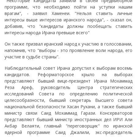
"Некоторые кандидаты заявили в своей предвыборной
программе, что необходимо пойти на уступки нашим
врагам", - заявил Хаменеи. "Нельзя ставить личные
интересы выше интересов иранского народа", - сказал он,
добавив, что "кандидаты должны пообещать ставить
интересы народа Ирана превыше всего"
Он также призвал иранский народ к участию в голосовании,
напомнив, что "выборы - это проявление воли народа, его
участие в судьбе страны".
Наблюдательный совет Ирана допустил к выборам восемь
кандидатов. Реформаторское крыло на выборах
представляют бывший вице-президент Ирана Мохаммад
Реза Ареф, руководитель Центра стратегических
исследований Совета по определению политической
целесообразности, бывший секретарь Высшего совета
национальной безопасности Хасан Рухани, а также бывший
министр связи Саид Мохаммад Гарази. Консерваторов
представляют бывший министр иностранных дел ИРИ Али
Акбар Велаяти, главный "переговорщик" по иранской
ядерной программе Саид Джалили, экс-председатель