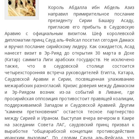
Король Абдалла ибн Абдель Азиз
направил примирительное послание
президенту Сирии Башару Асаду,
пригласив его прибыть в Саудовскую
Аравию с официальным визитом. Шеф королевской
дипломатии принц Сауд аль-Фейсал посетил сегодня Дамаск
и вручил послание сирийскому лидеру. Как ожидается, Асад
нанесет визит в Эр-Рияд до открытия 30 марта в Дохе
(Катар) саммита Лиги арабских государств. Не исключено
также, что в саудовской столице состоится
четырехсторонняя встреча руководителей Египта, Катара,
Саудовской Аравии и Сирии, посвященная улаживанию
межарабских разногласий. Кризис доверия между Дамаском
и Эр-Риядом возник из-за событий в Ливане, где
просирийская оппозиция противостоит правящей коалиции,
поддерживаемой Западом и Саудовской Аравией. Другим
"камнем преткновения" остается тесное партнерство
между Сирией и Ираном. Выступая вчера вечером в Каире
на заседании Совета ЛАГ, саудовский принц призвал к
выработке "общеарабской концепции противодействия
иранским вызовам". По словам Сауда аль-Фейсала, это