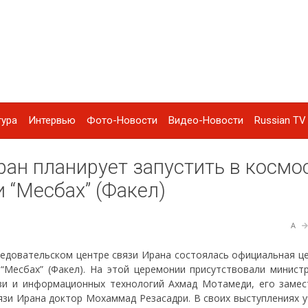
тура
Интервью
Фото-Новости
Видео-Новости
Russian TV 
Иран планирует запустить в космо
 “Месбах” (Факел)
A
следовательском центре связи Ирана состоялась официальная ц
 “Месбах” (Факел). На этой церемонии присутствовали министр
зи и информационных технологий Ахмад Мотамеди, его замес
язи Ирана доктор Мохаммад Резасадри. В своих выступлениях у