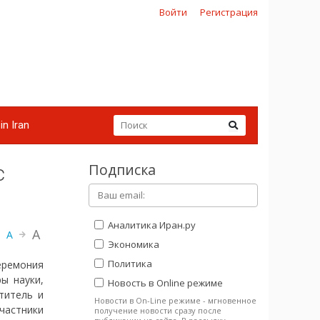
Войти
Регистрация
in Iran
Подписка
с
Аналитика Иран.ру
A
A
Экономика
Политика
еремония
ы науки,
Новость в Online режиме
титель и
Новости в On-Line режиме - мгновенное
частники
получение новости сразу после