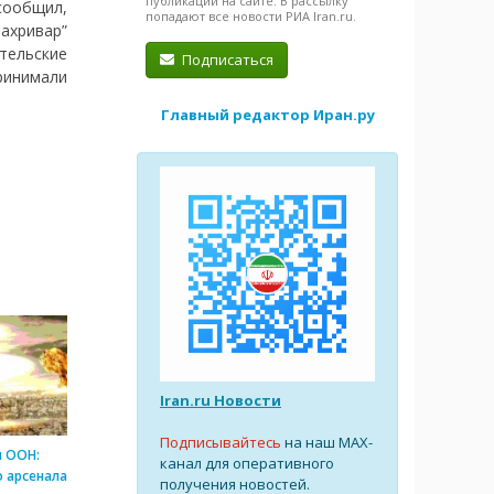
публикации на сайте. В рассылку
сообщил,
попадают все новости РИА Iran.ru.
шахривар”
ательские
Подписаться
ринимали
Главный редактор Иран.ру
Iran.ru Новости
Подписывайтесь
на наш MAX-
и ООН:
канал для оперативного
 арсенала
получения новостей.