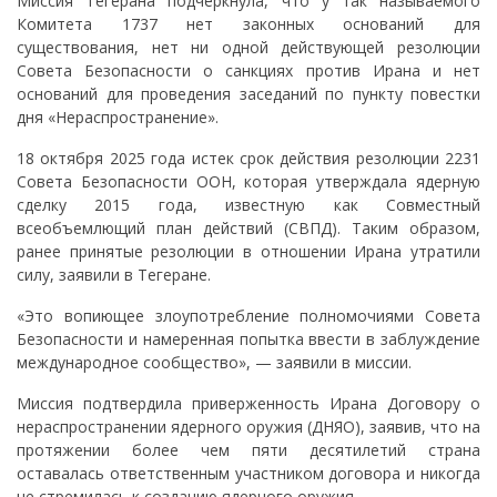
Миссия Тегерана подчеркнула, что у так называемого
Комитета 1737 нет законных оснований для
существования, нет ни одной действующей резолюции
Совета Безопасности о санкциях против Ирана и нет
оснований для проведения заседаний по пункту повестки
дня «Нераспространение».
18 октября 2025 года истек срок действия резолюции 2231
Совета Безопасности ООН, которая утверждала ядерную
сделку 2015 года, известную как Совместный
всеобъемлющий план действий (СВПД). Таким образом,
ранее принятые резолюции в отношении Ирана утратили
силу, заявили в Тегеране.
«Это вопиющее злоупотребление полномочиями Совета
Безопасности и намеренная попытка ввести в заблуждение
международное сообщество», — заявили в миссии.
Миссия подтвердила приверженность Ирана Договору о
нераспространении ядерного оружия (ДНЯО), заявив, что на
протяжении более чем пяти десятилетий страна
оставалась ответственным участником договора и никогда
не стремилась к созданию ядерного оружия.