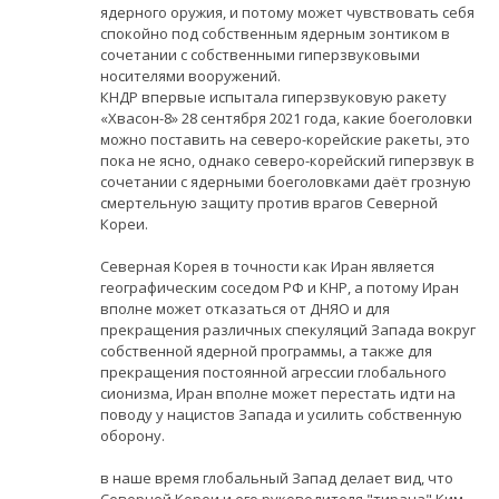
ядерного оружия, и потому может чувствовать себя
спокойно под собственным ядерным зонтиком в
сочетании с собственными гиперзвуковыми
носителями вооружений.
КНДР впервые испытала гиперзвуковую ракету
«Хвасон-8» 28 сентября 2021 года, какие боеголовки
можно поставить на северо-корейские ракеты, это
пока не ясно, однако северо-корейский гиперзвук в
сочетании с ядерными боеголовками даёт грозную
смертельную защиту против врагов Северной
Кореи.
Северная Корея в точности как Иран является
географическим соседом РФ и КНР, а потому Иран
вполне может отказаться от ДНЯО и для
прекращения различных спекуляций Запада вокруг
собственной ядерной программы, а также для
прекращения постоянной агрессии глобального
сионизма, Иран вполне может перестать идти на
поводу у нацистов Запада и усилить собственную
оборону.
в наше время глобальный Запад делает вид, что