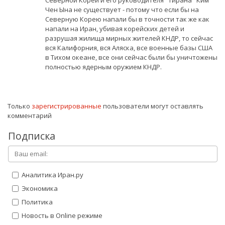
Северной Кореи и его руководителя "тирана" Ким
Чен Ына не существует - потому что если бы на
Северную Корею напали бы в точности так же как
напали на Иран, убивая корейских детей и
разрушая жилища мирных жителей КНДР, то сейчас
вся Калифорния, вся Аляска, все военные базы США
в Тихом океане, все они сейчас были бы уничтожены
полностью ядерным оружием КНДР.
Только
зарегистрированные
пользователи могут оставлять
комментарий
Подписка
Аналитика Иран.ру
Экономика
Политика
Новость в Online режиме