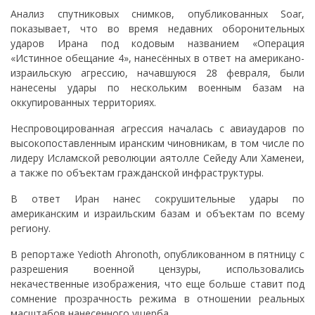
Анализ спутниковых снимков, опубликованных Soar,
показывает, что во время недавних оборонительных
ударов Ирана под кодовым названием «Операция
«Истинное обещание 4», нанесённых в ответ на американо-
израильскую агрессию, начавшуюся 28 февраля, были
нанесены удары по нескольким военным базам на
оккупированных территориях.
Неспровоцированная агрессия началась с авиаударов по
высокопоставленным иранским чиновникам, в том числе по
лидеру Исламской революции аятолле Сейеду Али Хаменеи,
а также по объектам гражданской инфраструктуры.
В ответ Иран нанес сокрушительные удары по
американским и израильским базам и объектам по всему
региону.
В репортаже Yedioth Ahronoth, опубликованном в пятницу с
разрешения военной цензуры, использовались
некачественные изображения, что еще больше ставит под
сомнение прозрачность режима в отношении реальных
масштабов нанесенного ущерба.