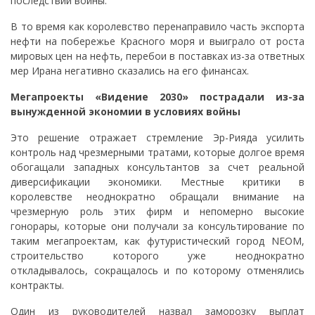
последствий войны.
В то время как королевство перенаправило часть экспорта
нефти на побережье Красного моря и выиграло от роста
мировых цен на нефть, перебои в поставках из-за ответных
мер Ирана негативно сказались на его финансах.
Мегапроекты «Видение 2030» пострадали из-за
вынужденной экономии в условиях войны
Это решение отражает стремление Эр-Рияда усилить
контроль над чрезмерными тратами, которые долгое время
обогащали западных консультантов за счет реальной
диверсификации экономики. Местные критики в
королевстве неоднократно обращали внимание на
чрезмерную роль этих фирм и непомерно высокие
гонорары, которые они получали за консультирование по
таким мегапроектам, как футуристический город NEOM,
строительство которого уже неоднократно
откладывалось, сокращалось и по которому отменялись
контракты.
Один из руководителей назвал заморозку выплат