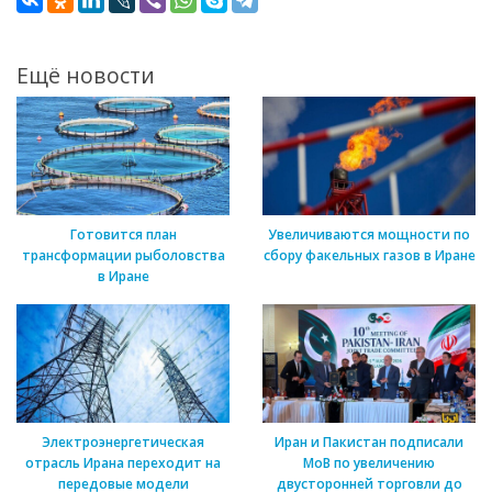
Ещё новости
Готовится план
Увеличиваются мощности по
трансформации рыболовства
сбору факельных газов в Иране
в Иране
Электроэнергетическая
Иран и Пакистан подписали
отрасль Ирана переходит на
МоВ по увеличению
передовые модели
двусторонней торговли до