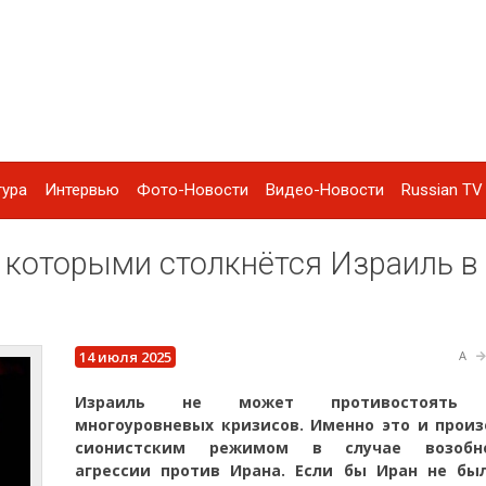
тура
Интервью
Фото-Новости
Видео-Новости
Russian TV 
 которыми столкнётся Израиль в
14 июля 2025
A
Израиль не может противостоять 
многоуровневых кризисов. Именно это и произ
сионистским режимом в случае возобно
агрессии против Ирана. Если бы Иран не был