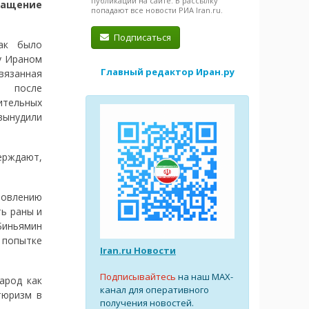
публикации на сайте. В рассылку
ращение
попадают все новости РИА Iran.ru.
Подписаться
ак было
у Ираном
Главный редактор Иран.ру
вязанная
о после
ительных
ынудили
ерждают,
новлению
ь раны и
Биньямин
 попытке
Iran.ru Новости
Подписывайтесь
на наш MAX-
арод как
канал для оперативного
тюризм в
получения новостей.