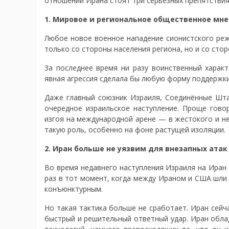
отношении Ирана стоят три серьёзных препятствия
1. Мировое и региональное общественное мне
Любое новое военное нападение сионистского реж
только со стороны населения региона, но и со сто
За последнее время ни разу воинственный харак
явная агрессия сделала бы любую форму поддержки
Даже главный союзник Израиля, Соединённые Шта
очередное израильское наступление. Проще гово
изгоя на международной арене — в жестокого и н
такую роль, особенно на фоне растущей изоляции.
2. Иран больше не уязвим для внезапных атак
Во время недавнего наступления Израиля на Иран
раз в тот момент, когда между Ираном и США шли
конъюнктурным.
Но такая тактика больше не сработает. Иран сейч
быстрый и решительный ответный удар. Иран обла