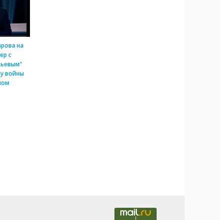
арова на
ер с
вьевым"
ду войны
ном