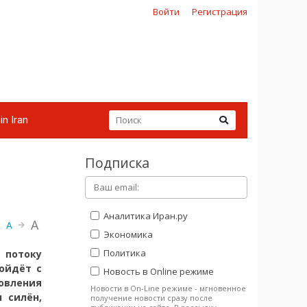
Войти
Регистрация
in Iran
Подписка
Аналитика Иран.ру
A
A
Экономика
Политика
потоку
ойдёт с
Новость в Online режиме
вления
Новости в On-Line режиме - мгновенное
 силён,
получение новости сразу после