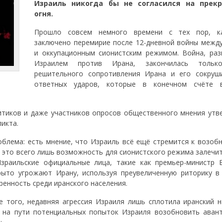
Израиль никогда бы не согласился на прек
огня.
Прошло совсем немного времени с тех пор, к
заключено перемирие после 12-дневной войны межд
и оккупационным сионистским режимом. Война, раз
Израилем против Ирана, закончилась тольк
решительного сопротивления Ирана и его сокруш
ответных ударов, которые в конечном счёте в
тиков и даже участников опросов общественного мнения утв
икта.
облема: есть мнение, что Израиль всё ещё стремится к возоб
 это всего лишь возможность для сионистского режима залечит
зраильские официальные лица, такие как премьер-министр 
рыто угрожают Ирану, используя преувеличенную риторику в
ренность среди иранского населения.
 того, недавняя агрессия Израиля лишь сплотила иранский н
, на пути потенциальных попыток Израиля возобновить аван