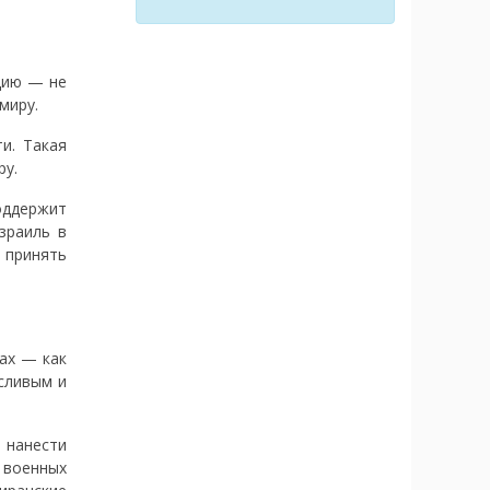
цию — не
миру.
и. Такая
ру.
оддержит
зраиль в
 принять
ах — как
сливым и
 нанести
 военных