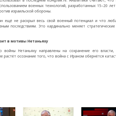
спользовал в последнем конфликте. Аналитики считают, что 
спользованием военных технологий, разработанных 15–20 лет 
ротив израильской обороны.
ан ещё не раскрыл весь свой военный потенциал и что люб
зным последствиям. Это кардинально меняет стратегические
рит в мотивы Нетаньяху
о войны Нетаньяху направлены на сохранение его власти,
е растёт осознание того, что война с Ираном обернётся катас