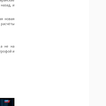
иранские
назад, и
ая новая
 расчёты
 а не на
трофой и