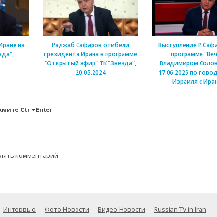
Иране на
Раджаб Сафаров о гибели
Выступление Р.Саф
зда",
президента Ирана в программе
программе "Веч
"Открытый эфир" ТК "Звезда",
Владимиром Соло
20.05.2024
17.06.2025 по пово
Израиля с Ира
мите Ctrl+Enter
влять комментарий
Интервью
Фото-Новости
Видео-Новости
Russian TV in Iran