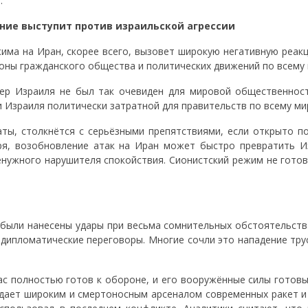
:
ние выступит против израильской агрессии
има на Иран, скорее всего, вызовет широкую негативную реак
роны гражданского общества и политических движений по всему 
тер Израиля не был так очевиден для мировой общественност
 Израиля политически затратной для правительств по всему ми
ты, столкнётся с серьёзными препятствиями, если открыто п
ря, возобновление атак на Иран может быстро превратить И
енужного нарушителя спокойствия. Сионистский режим не готов
 были нанесены удары при весьма сомнительных обстоятельств
 дипломатические переговоры. Многие сочли это нападение тру
ас полностью готов к обороне, и его вооружённые силы готовы
дает широким и смертоносным арсеналом современных ракет и