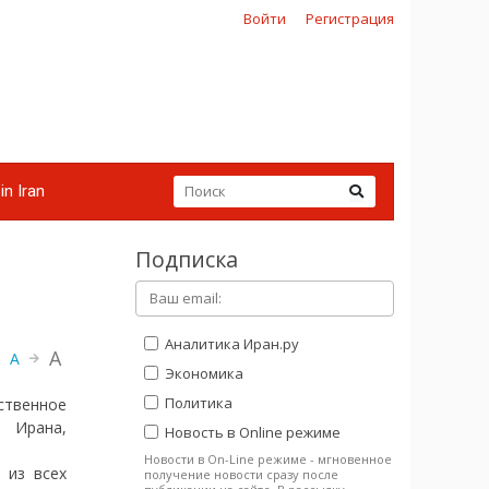
Войти
Регистрация
in Iran
Подписка
Аналитика Иран.ру
A
A
Экономика
Политика
ственное
Ирана,
Новость в Online режиме
Новости в On-Line режиме - мгновенное
 из всех
получение новости сразу после