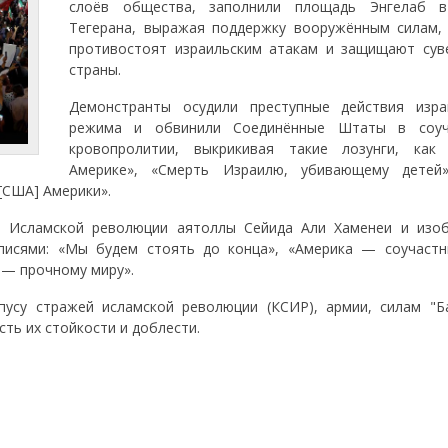
слоёв общества, заполнили площадь Энгелаб в
Тегерана, выражая поддержку вооружённым силам,
противостоят израильским атакам и защищают сув
страны.
Демонстранты осудили преступные действия изра
режима и обвинили Соединённые Штаты в соуч
кровопролитии, выкрикивая такие лозунги, как
Америке», «Смерть Израилю, убивающему детей
[США] Америки».
ра Исламской революции аятоллы Сейида Али Хаменеи и изо
дписями: «Мы будем стоять до конца», «Америка — соучастн
 — прочному миру».
усу стражей исламской революции (КСИР), армии, силам "Б
сть их стойкости и доблести.