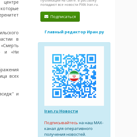
публикации на сайте. В рассылку
 центре
попадают все новости РИА Iran.ru.
 которые
еренитет
Подписаться
Главный редактор Иран.ру
ильского
астии в
 «Смерть
» и «Ни
бражения
ица всех
асидж" и
Iran.ru Новости
Подписывайтесь
на наш MAX-
канал для оперативного
получения новостей.