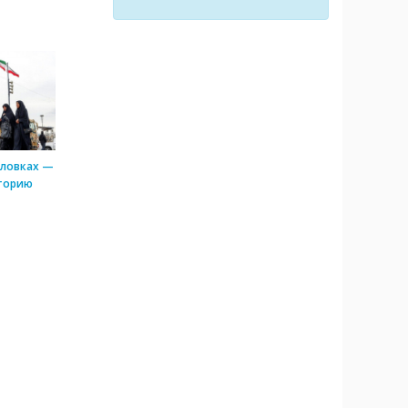
оловках —
торию