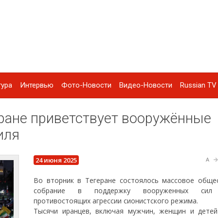
тура
Интервью
Фото-Новости
Видео-Новости
Russian TV 
ране приветствует вооружённые
иля
24 июня 2025
A
Во вторник в Тегеране состоялось массовое обще
собрание в поддержку вооруженных сил 
противостоящих агрессии сионистского режима.
Тысячи иранцев, включая мужчин, женщин и детей