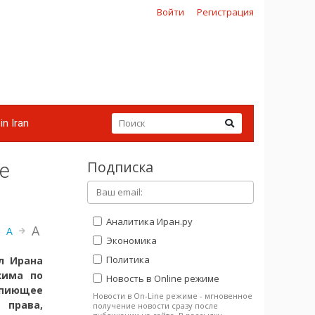
Войти
Регистрация
in Iran
Подписка
е
Аналитика Иран.ру
A
A
Экономика
Политика
л Ирана
жима по
Новость в Online режиме
пиющее
Новости в On-Line режиме - мгновенное
 права,
получение новости сразу после