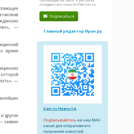
публикации на сайте. В рассылку
попадают все новости РИА Iran.ru.
вопиющее
атаковав
Подписаться
жданских
ство», —
Главный редактор Иран.ру
ицинский
во время
цинских
 которой
овать», —
льнейших
Iran.ru Новости
 и другие
Подписывайтесь
на наш MAX-
— заявил
канал для оперативного
получения новостей.