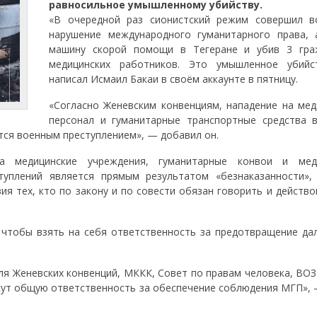
равносильное умышленному убийству.
«В очередной раз сионистский режим совершил 
нарушение международного гуманитарного права, 
машину скорой помощи в Тегеране и убив 3 гра
медицинских работников. Это умышленное убий
написал Исмаил Бакаи в своём аккаунте в пятницу.
«Согласно Женевским конвенциям, нападение на мед
персонал и гуманитарные транспортные средства 
тся военным преступлением», — добавил он.
 медицинские учреждения, гуманитарные конвои и меди
туплений является прямым результатом «безнаказанности»,
ия тех, кто по закону и по совести обязан говорить и действ
чтобы взять на себя ответственность за предотвращение да
ля Женевских конвенций, МККК, Совет по правам человека, ВОЗ
ут общую ответственность за обеспечение соблюдения МГП», 