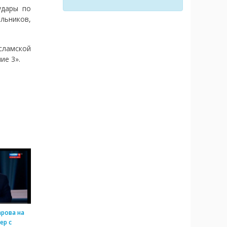
удары по
льников,
сламской
ие 3».
арова на
ер с