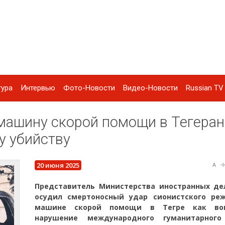
тура
Интервью
Фото-Новости
Видео-Новости
Russian TV 
машину скорой помощи в Тегеран
 убийству
20 июня 2025
A
Представитель Министерства иностранных де
осудил смертоносный удар сионистского ре
машине скорой помощи в Тегре как во
нарушение международного гуманитарного