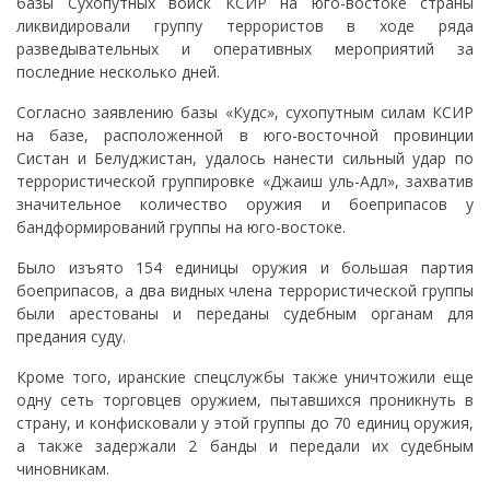
базы Сухопутных войск КСИР на юго-востоке страны
ликвидировали группу террористов в ходе ряда
разведывательных и оперативных мероприятий за
последние несколько дней.
Согласно заявлению базы «Кудс», сухопутным силам КСИР
на базе, расположенной в юго-восточной провинции
Систан и Белуджистан, удалось нанести сильный удар по
террористической группировке «Джаиш уль-Адл», захватив
значительное количество оружия и боеприпасов у
бандформирований группы на юго-востоке.
Было изъято 154 единицы оружия и большая партия
боеприпасов, а два видных члена террористической группы
были арестованы и переданы судебным органам для
предания суду.
Кроме того, иранские спецслужбы также уничтожили еще
одну сеть торговцев оружием, пытавшихся проникнуть в
страну, и конфисковали у этой группы до 70 единиц оружия,
а также задержали 2 банды и передали их судебным
чиновникам.