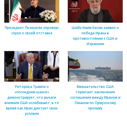
Президент Пезешкян опроверг
Шейх Наим Касем заявил о
слухи о своей отставке
победе Ирана в
противостоянии с США и
Израилем
Риторика Трампа о
Вмешательство США
«последнем шансе»
тормозит заключение
демонстрирует, что рычаги
соглашения между Ираном и
влияния США ослабевают, в то
Оманом по Ормузскому
время как Иран диктует свои
проливу
условия