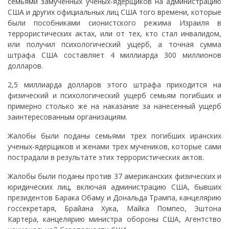
семьями замученных ученых-ядерщиков на администрацию
США и других официальных лиц США того времени, которые
были пособниками сионистского режима Израиля в
террористических актах, или от тех, кто стал инвалидом,
или получил психологический ущерб, а точная сумма
штрафа США составляет 4 миллиарда 300 миллионов
долларов.
2,5 миллиарда долларов этого штрафа приходится на
физический и психологический ущерб семьям погибших и
примерно столько же на наказание за нанесенный ущерб
заинтересованным организациям.
Жалобы были поданы семьями трех погибших иранских
ученых-ядерщиков и женами трех мучеников, которые сами
пострадали в результате этих террористических актов.
Жалобы были поданы против 37 американских физических и
юридических лиц, включая администрацию США, бывших
президентов Барака Обаму и Дональда Трампа, канцелярию
госсекретаря, Брайана Хука, Майка Помпео, Эштона
Картера, канцелярию министра обороны США, Агентство