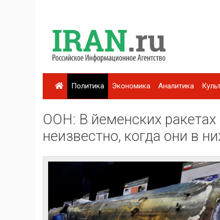
Политика
Экономика
Аналитика
Куль
ООН: В йеменских ракетах
неизвестно, когда они в н