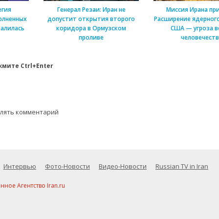
егия
Генерал Резаи: Иран не
Миссия Ирана пр
олненных
допустит открытия второго
Расширение ядерного
алилась
коридора в Ормузском
США — угроза в
проливе
человечеств
мите Ctrl+Enter
влять комментарий
Интервью
Фото-Новости
Видео-Новости
Russian TV in Iran
ое Агентство Iran.ru