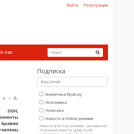
Войти
Регистрация
in Iran
Подписка
Аналитика Иран.ру
A
A
Экономика
Политика
у ООН,
мпоненты
Новость в Online режиме
 Аравии
Новости в On-Line режиме - мгновенное
товлены
получение новости сразу после