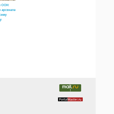
и ООН:
 арсенала
сему
у