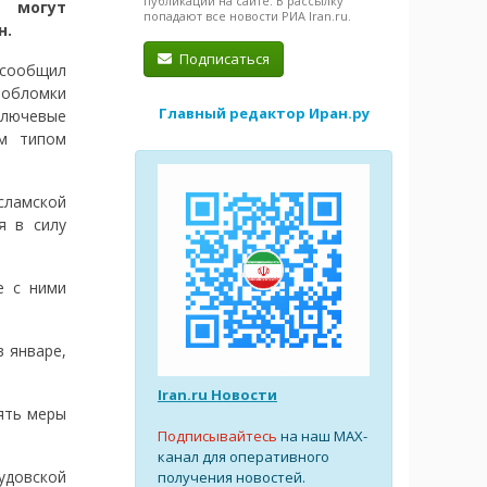
публикации на сайте. В рассылку
 могут
попадают все новости РИА Iran.ru.
н.
Подписаться
сообщил
 обломки
Главный редактор Иран.ру
ключевые
ым типом
сламской
я в силу
е с ними
 январе,
Iran.ru Новости
ять меры
Подписывайтесь
на наш MAX-
канал для оперативного
удовской
получения новостей.