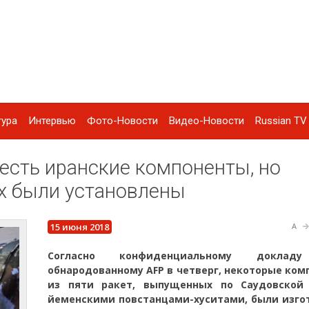
тура
Интервью
Фото-Новости
Видео-Новости
Russian TV 
 есть иранские компоненты, но
их были установлены
15 июня 2018
A
Согласно конфиденциальному доклад
обнародованному AFP в четверг, некоторые ко
из пяти ракет, выпущенных по Саудовской
йеменскими повстанцами-хуситами, были изго