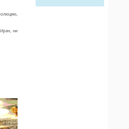
золюцию,
Иран, ни