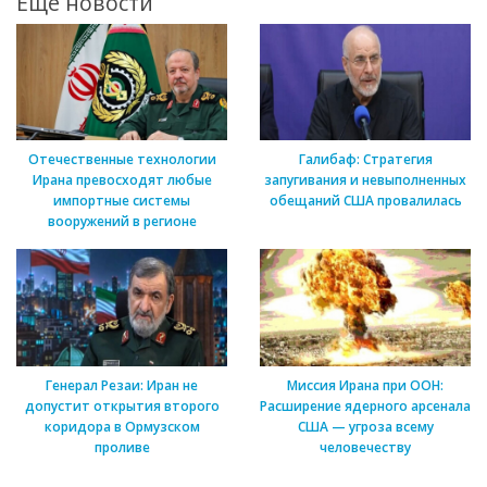
Ещё новости
Отечественные технологии
Галибаф: Стратегия
Ирана превосходят любые
запугивания и невыполненных
импортные системы
обещаний США провалилась
вооружений в регионе
Генерал Резаи: Иран не
Миссия Ирана при ООН:
допустит открытия второго
Расширение ядерного арсенала
коридора в Ормузском
США — угроза всему
проливе
человечеству