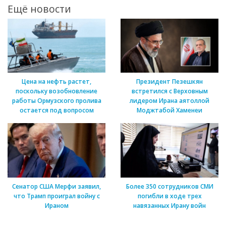
Ещё новости
Цена на нефть растет,
Президент Пезешкян
поскольку возобновление
встретился с Верховным
работы Ормузского пролива
лидером Ирана аятоллой
остается под вопросом
Моджтабой Хаменеи
Сенатор США Мерфи заявил,
Более 350 сотрудников СМИ
что Трамп проиграл войну с
погибли в ходе трех
Ираном
навязанных Ирану войн