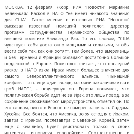
МОСКВА, 12 февраля. /Корр. РИА "Новости" Марианна
Беленькая/. Раскол в НАТО "не имеет никакого значения
для США". Такое мнение в интервью РИА "Новости"
высказал известный немецкий политолог, директор
программ сотрудничества Германского общества по
внешней политике Александр Рар. По его словам, "США
чувствуют себя достаточно мощными и сильными, чтобы
вести себя так, как они хотят". Тем более, что американцы
и без Германии и Франции обладают достаточно большой
поддержкой в Европе. Политолог считает, что последний
раскол в НАТО из-за Ирака имеет большее значение для
самого Североатлантического альянса. "Нынешний
конфликт - это еще один гвоздь, который заколачивается в
гроб НАТО", - подчеркнул он. Европа понимает, что
политическая борьба идет не за Ирак, это лишь повод, а за
сохранение сложившегося мироустройства, отметил он. По
его словам, никто в Европе не намерен защищать Саддама
Хусейна. Все боятся, что Америка, воюя сегодня с Ираком,
завтра с Ираном, послезавтра с Северной Кореей, затем
еще с кем-либо, будет действовать только в своих
интересах, игнорируя европейские. Соответственно и