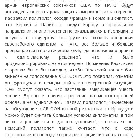
армии европейских союзников США по НАТО будут
вынуждены воевать ради защиты американских интересов.
Как заявил политолог, соседи Франции и Германии считают,
что Берлин и Париж не ведут Европу в правильном
направлении, и они постепенно оказываются в изоляции. В
результате, подчеркнул он, "рушится сложная концепция
европейского единства, а НАТО все больше и больше
превращается в политический клуб, где невозможно прийти
к единогласному решению", что и было
продемонстрировано на этой неделе. По мнению Рара, всем
сторонам было бы выгодно, чтобы "иракский вопрос был
вынесен на голосование в СБ ООН". Это позволит, отметил
он, французам и немцам выйти из теперешней ситуации.
"Они смогут сказать, что заставили американцев учесть
мнение Европы и принять решение на многосторонней
основе, а не единолично", - заявил политолог. "Вынесение
на обсуждение в СБ ООН второй резолюции по Ираку уже
можно будет считать большим успехом дипломатии, в том
числе и российской в данных условиях", - полагает он.
Немецкий политолог также считает, что в ходе
голосовании по поводу второй резолюции ни одна из стран,