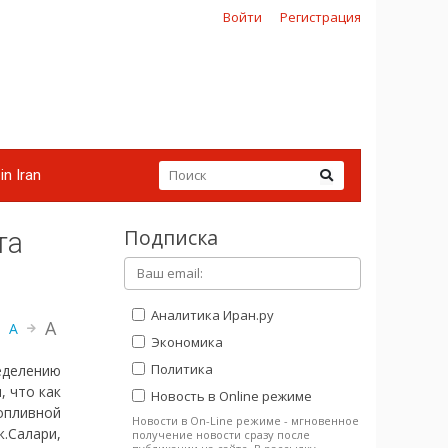
Войти
Регистрация
in Iran
Подписка
та
Аналитика Иран.ру
A
A
Экономика
Политика
еделению
, что как
Новость в Online режиме
опливной
Новости в On-Line режиме - мгновенное
.Салари,
получение новости сразу после