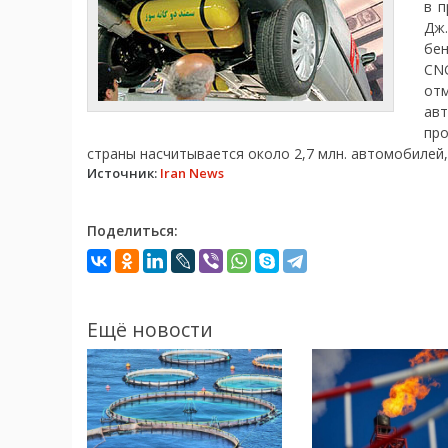
в п
Дж.
бен
CNG
от
ав
про
страны насчитывается около 2,7 млн. автомобилей,
Источник:
Iran News
Поделиться:
Ещё новости