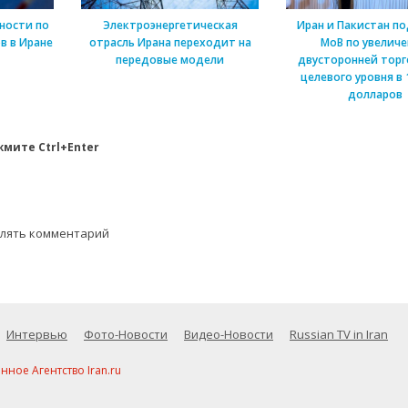
ности по
Электроэнергетическая
Иран и Пакистан п
в в Иране
отрасль Ирана переходит на
МоВ по увелич
передовые модели
двусторонней торг
целевого уровня в 
долларов
мите Ctrl+Enter
влять комментарий
Интервью
Фото-Новости
Видео-Новости
Russian TV in Iran
ое Агентство Iran.ru