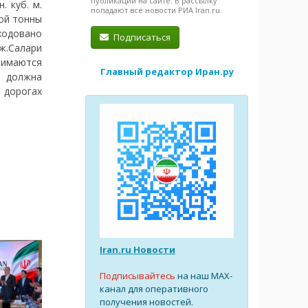
публикации на сайте. В рассылку
. куб. м.
попадают все новости РИА Iran.ru.
дой тонны
ходовано
Подписаться
ж.Салари
нимаются
Главный редактор Иран.ру
а должна
 дорогах
Iran.ru Новости
Подписывайтесь
на наш MAX-
канал для оперативного
получения новостей.