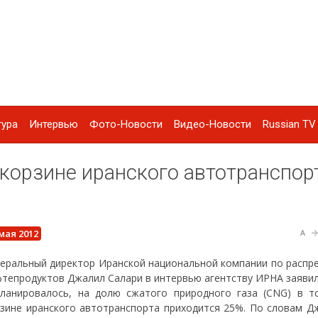
тура
Интервью
Фото-Новости
Видео-Новости
Russian TV 
корзине иранского автотранспор
 мая 2012
A
еральный директор Иранской национальной компании по распр
тепродуктов Джалил Салари в интервью агентству ИРНА заявил
планировалось, на долю сжатого природного газа (CNG) в т
зине иранского автотранспорта приходится 25%. По словам Дж