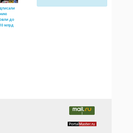
одписали
ению
овли до
10 млрд