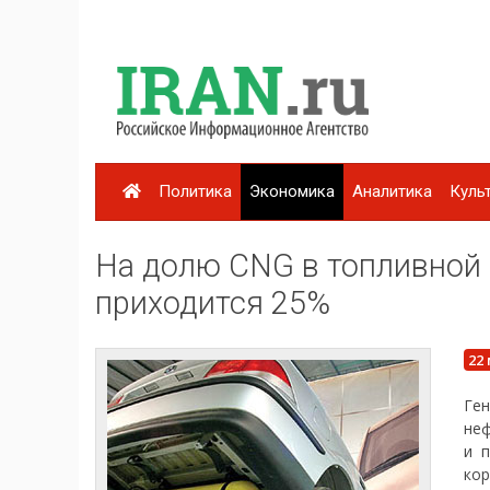
Политика
Экономика
Аналитика
Куль
На долю CNG в топливной 
приходится 25%
22
Ген
неф
и 
кор