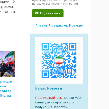
публикации на сайте. В рассылку
ющими 12
попадают все новости РИА Iran.ru.
), Kuwait
n (ОАЭ) и
Подписаться
Главный редактор Иран.ру
одписали
ению
Iran.ru Новости
овли до
10 млрд
Подписывайтесь
на наш MAX-
канал для оперативного
получения новостей.