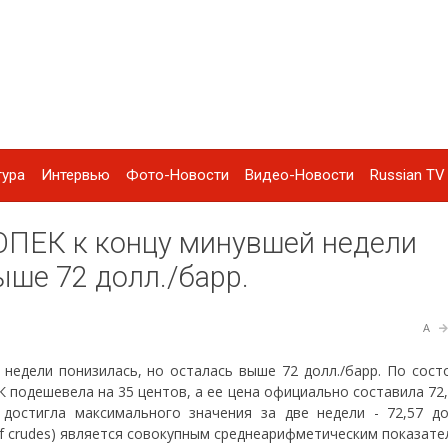
тура
Интервью
Фото-Новости
Видео-Новости
Russian TV 
ОПЕК к концу минувшей недели
ыше 72 долл./барр.
A
недели понизилась, но осталась выше 72 долл./барр. По сост
К подешевела на 35 центов, а ее цена официально составила 72,
достигла максимального значения за две недели - 72,57 дол
of crudes) является совокупным среднеарифметическим показат