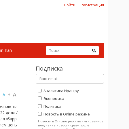
Войти
Регистрация
in Iran
Подписка
Аналитика Иран.ру
A
A
Экономика
Политика
оянию на
22 долл./
Новость в Online режиме
л./барр.
Новости в On-Line режиме - мгновенное
елем цены
получение новости сразу после