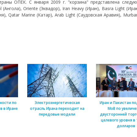
раны ОПЕК. С января 2009 г. "корзина" представлена следу
(Ангола), Oriente (Эквадор), Iran Heavy (Иран), Basra Light (Ирак
рия), Qatar Marine (Катар), Arab Light (Саудовская Аравия), Murba
ности по
Электроэнергетическая
Иран и Пакистан п
в в Иране
отрасль Ирана переходит на
МоВ по увелич
передовые модели
двусторонней торг
целевого уровня в 
долларов