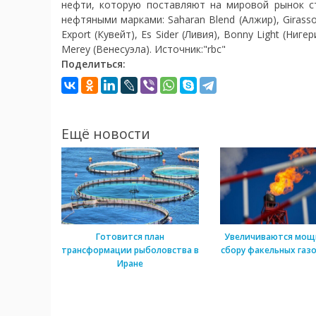
нефти, которую поставляют на мировой рынок ст
нефтяными марками: Saharan Blend (Алжир), Girassol 
Export (Кувейт), Es Sider (Ливия), Bonny Light (Ниге
Merey (Венесуэла). Источник:"rbc"
Поделиться:
Ещё новости
Готовится план
Увеличиваются мощ
трансформации рыболовства в
сбору факельных газо
Иране