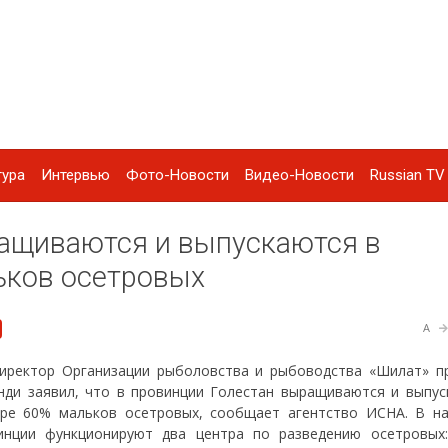
тура
Интервью
Фото-Новости
Видео-Новости
Russian TV 
ращиваются и выпускаются в
ьков осетровых
A
иректор Организации рыболовства и рыбоводства «Шилат» п
нди заявил, что в провинции Голестан выращиваются и выпус
оре 60% мальков осетровых, сообщает агентство ИСНА. В н
инции функционируют два центра по разведению осетровых