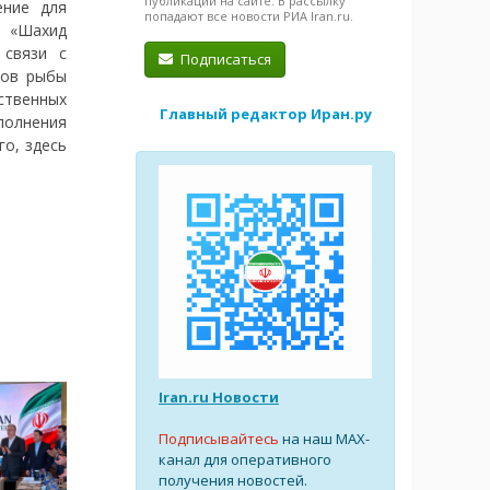
публикации на сайте. В рассылку
ение для
попадают все новости РИА Iran.ru.
 «Шахид
 связи с
Подписаться
дов рыбы
ственных
Главный редактор Иран.ру
сполнения
го, здесь
Iran.ru Новости
Подписывайтесь
на наш MAX-
канал для оперативного
получения новостей.