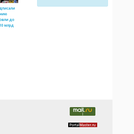
одписали
ению
овли до
10 млрд