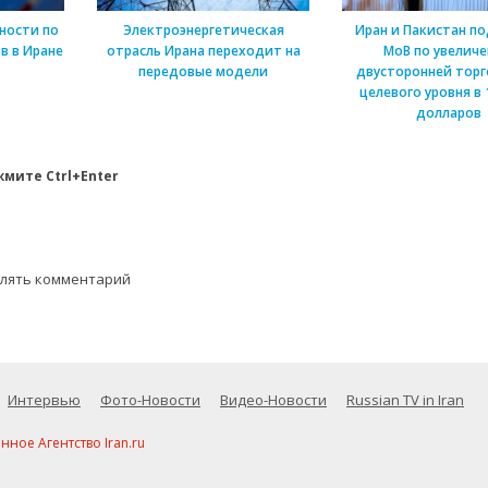
ности по
Электроэнергетическая
Иран и Пакистан п
в в Иране
отрасль Ирана переходит на
МоВ по увелич
передовые модели
двусторонней торг
целевого уровня в 
долларов
мите Ctrl+Enter
влять комментарий
Интервью
Фото-Новости
Видео-Новости
Russian TV in Iran
ое Агентство Iran.ru