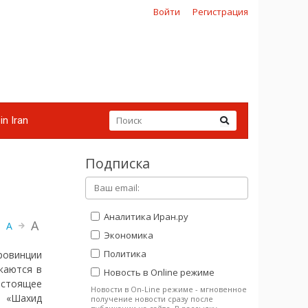
Войти
Регистрация
in Iran
Подписка
Аналитика Иран.ру
A
A
Экономика
Политика
ровинции
каются в
Новость в Online режиме
астоящее
Новости в On-Line режиме - мгновенное
: «Шахид
получение новости сразу после