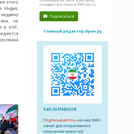
публикации на сайте. В рассылку
ия этого
попадают все новости РИА Iran.ru.
я Индия,
 недавно
Подписаться
ики, не
е в КНР,
Главный редактор Иран.ру
уждаются
ересована
Iran.ru Новости
Подписывайтесь
на наш MAX-
канал для оперативного
получения новостей.