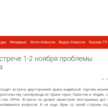
тура
Интервью
Фото-Новости
Видео-Новости
Russian TV 
встрече 1-2 ноября проблемы
а
A
оходит встреча двусторонней ирано-индийской торгово-эконо
троительству газопровода из Ирана через Пакистан в Индию, 
тство ИРНА. Встреча на уровне министров иностранных дел 
копившихся вопросов. В ее ходе Иран со своей стороны по