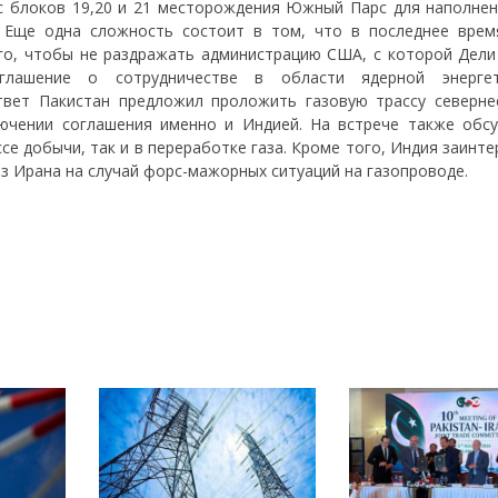
 с блоков 19,20 и 21 месторождения Южный Парс для наполнен
 Еще одна сложность состоит в том, что в последнее врем
го, чтобы не раздражать администрацию США, с которой Дели
глашение о сотрудничестве в области ядерной энергет
твет Пакистан предложил проложить газовую трассу северне
лючении соглашения именно и Индией. На встрече также обс
ссе добычи, так и в переработке газа. Кроме того, Индия заинт
из Ирана на случай форс-мажорных ситуаций на газопроводе.