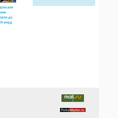
одписали
ению
овли до
10 млрд