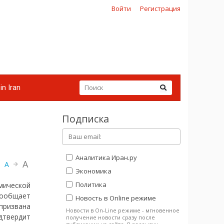
Войти
Регистрация
in Iran
Подписка
Аналитика Иран.ру
A
A
Экономика
Политика
мической
сообщает
Новость в Online режиме
призвана
Новости в On-Line режиме - мгновенное
дтвердит
получение новости сразу после