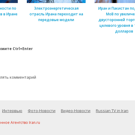
ности по
Электроэнергетическая
Иран и Пакистан п
в в Иране
отрасль Ирана переходит на
МоВ по увелич
передовые модели
двусторонней торг
целевого уровня в 
долларов
мите Ctrl+Enter
влять комментарий
Интервью
Фото-Новости
Видео-Новости
Russian TV in Iran
ое Агентство Iran.ru