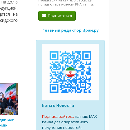
публикации на сайте. В рассылку
а на долю
попадают все новости РИА Iran.ru.
дукцией,
дится на
Подписаться
сидского
Главный редактор Иран.ру
Iran.ru Новости
Подписывайтесь
на наш MAX-
одписали
канал для оперативного
ению
получения новостей.