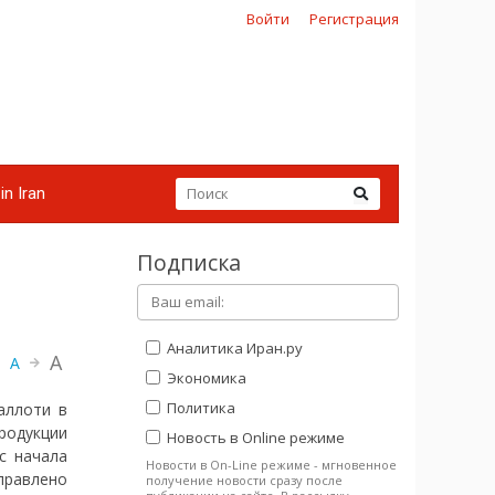
Войти
Регистрация
in Iran
Подписка
и
Аналитика Иран.ру
A
A
Экономика
Политика
аллоти в
родукции
Новость в Online режиме
с начала
Новости в On-Line режиме - мгновенное
правлено
получение новости сразу после