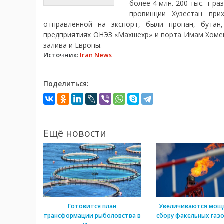
более 4 млн. 200 тыс. т р
провинции Хузестан при
отправленной на экспорт, были пропан, бутан
предприятиях ОНЭЗ «Махшехр» и порта Имам Хомей
залива и Европы.
Источник:
Iran News
Поделиться:
Ещё новости
Готовится план
Увеличиваются мощ
трансформации рыболовства в
сбору факельных газо