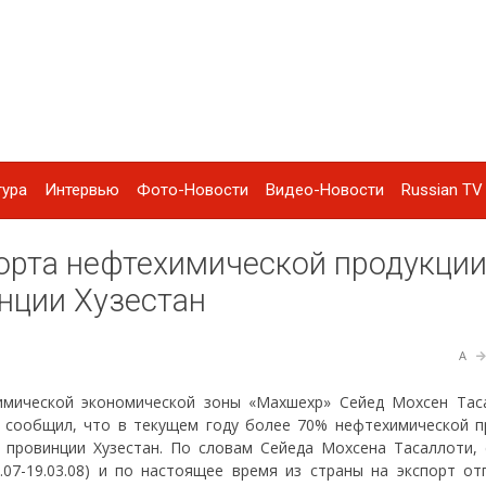
тура
Интервью
Фото-Новости
Видео-Новости
Russian TV 
орта нефтехимической продукци
нции Хузестан
A
мической экономической зоны «Махшехр» Сейед Мохсен Тас
 сообщил, что в текущем году более 70% нефтехимической п
 провинции Хузестан. По словам Сейеда Мохсена Тасаллоти, 
3.07-19.03.08) и по настоящее время из страны на экспорт от