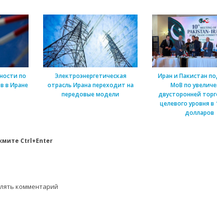
ности по
Электроэнергетическая
Иран и Пакистан п
в в Иране
отрасль Ирана переходит на
МоВ по увелич
передовые модели
двусторонней торг
целевого уровня в 
долларов
мите Ctrl+Enter
влять комментарий