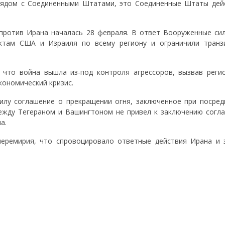
] рядом с Соединенными Штатами, это Соединенные Штаты дей
 против Ирана началась 28 февраля. В ответ Вооруженные си
ктам США и Израиля по всему региону и ограничили транз
 что война вышла из-под контроля агрессоров, вызвав реги
кономический кризис.
силу соглашение о прекращении огня, заключенное при посред
ежду Тегераном и Вашингтоном не привел к заключению согла
а.
перемирия, что спровоцировало ответные действия Ирана и 