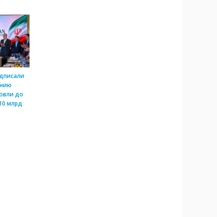
одписали
ению
овли до
10 млрд