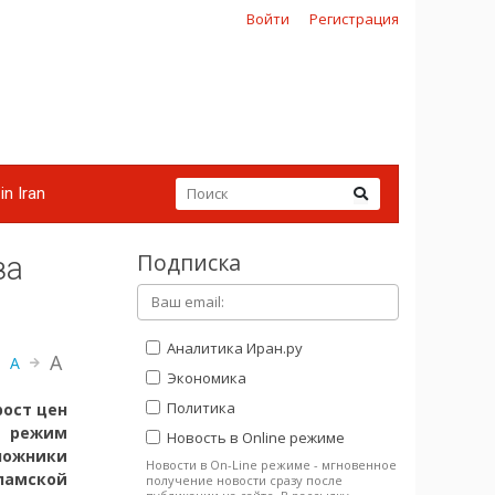
Войти
Регистрация
in Iran
Подписка
за
Аналитика Иран.ру
A
A
Экономика
Политика
рост цен
й режим
Новость в Online режиме
ложники
Новости в On-Line режиме - мгновенное
ламской
получение новости сразу после