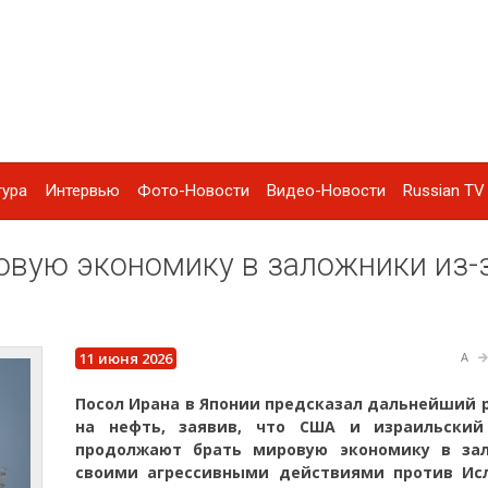
тура
Интервью
Фото-Новости
Видео-Новости
Russian TV 
овую экономику в заложники из-
11 июня 2026
A
Посол Ирана в Японии предсказал дальнейший 
на нефть, заявив, что США и израильски
продолжают брать мировую экономику в за
своими агрессивными действиями против Ис