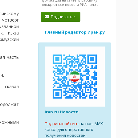
публикации на сайте. В рассылку
попадают все новости РИА Iran.ru.
сийскому
Подписаться
 четверг
ванной
Главный редактор Иран.ру
к, из-за
рмузский
ая часть
н.
— сказал
родолжат
Iran.ru Новости
зможными
Подписывайтесь
на наш MAX-
канал для оперативного
получения новостей.