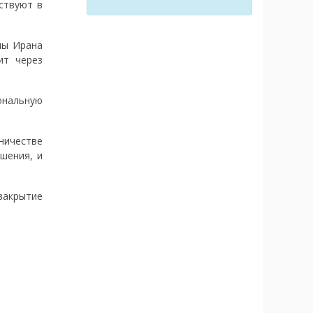
ствуют в
лы Ирана
ит через
ональную
ничестве
шения, и
закрытие