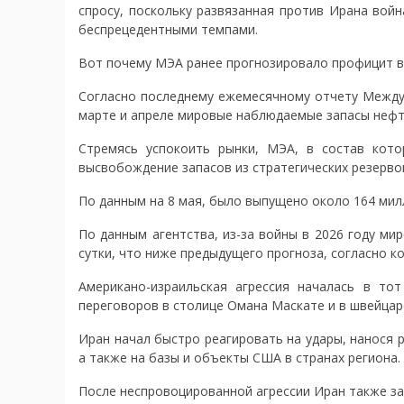
спросу, поскольку развязанная против Ирана вой
беспрецедентными темпами.
Вот почему МЭА ранее прогнозировало профицит в 
Согласно последнему ежемесячному отчету Междун
марте и апреле мировые наблюдаемые запасы нефт
Стремясь успокоить рынки, МЭА, в состав кото
высвобождение запасов из стратегических резерво
По данным на 8 мая, было выпущено около 164 мил
По данным агентства, из-за войны в 2026 году ми
сутки, что ниже предыдущего прогноза, согласно к
Американо-израильская агрессия началась в то
переговоров в столице Омана Маскате и в швейцар
Иран начал быстро реагировать на удары, нанося 
а также на базы и объекты США в странах региона.
После неспровоцированной агрессии Иран также зак