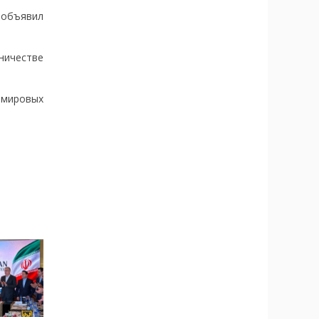
 объявил
ничестве
ь мировых