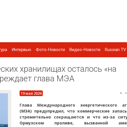
тура
Интервью
Фото-Новости
Видео-Новости
Russian TV 
ских хранилищах осталось «на
преждает глава МЭА
19 мая 2026
A
Глава Международного энергетического аг
(МЭА) предупредил, что коммерческие запас
стремительно сокращаются и что из-за сит
Ормузском проливе, вызванной амер