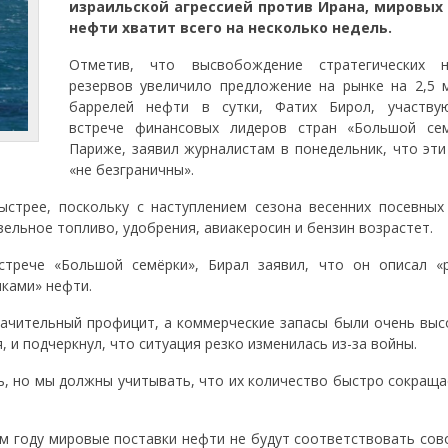
израильской агрессией против Ирана, мировых
нефти хватит всего на несколько недель.
Отметив, что высвобождение стратегических н
резервов увеличило предложение на рынке на 2,5 
баррелей нефти в сутки, Фатих Бирол, участв
встрече финансовых лидеров стран «Большой се
Париже, заявил журналистам в понедельник, что эти
«не безграничны».
ыстрее, поскольку с наступлением сезона весенних посевных
зельное топливо, удобрения, авиакеросин и бензин возрастет.
стрече «Большой семёрки», Бирал заявил, что он описал «
ками» нефти.
начительный профицит, а коммерческие запасы были очень выс
 и подчеркнул, что ситуация резко изменилась из-за войны.
ь, но мы должны учитывать, что их количество быстро сокраща
ом году мировые поставки нефти не будут соответствовать сов