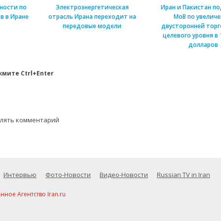
ности по
Электроэнергетическая
Иран и Пакистан п
в в Иране
отрасль Ирана переходит на
МоВ по увелич
передовые модели
двусторонней торг
целевого уровня в 
долларов
мите Ctrl+Enter
влять комментарий
Интервью
Фото-Новости
Видео-Новости
Russian TV in Iran
ое Агентство Iran.ru