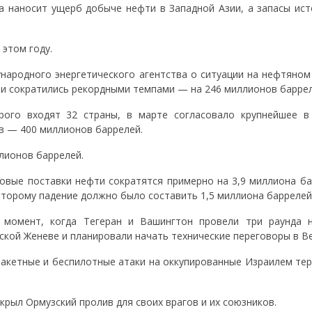
на наносит ущерб добыче нефти в Западной Азии, а запасы ис
этом году.
ародного энергетического агентства о ситуации на нефтяном 
и сократились рекордными темпами — на 246 миллионов баррел
рого входят 32 страны, в марте согласовало крупнейшее в
в — 400 миллионов баррелей.
лионов баррелей.
ровые поставки нефти сократятся примерно на 3,9 миллиона ба
оторому падение должно было составить 1,5 миллиона баррелей 
т момент, когда Тегеран и Вашингтон провели три раунда 
ской Женеве и планировали начать технические переговоры в Ве
ракетные и беспилотные атаки на оккупированные Израилем тер
рыл Ормузский пролив для своих врагов и их союзников.