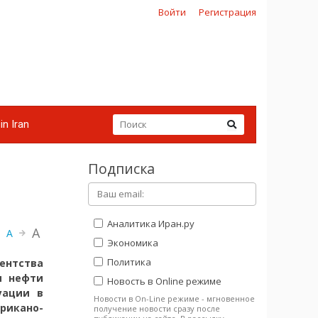
Войти
Регистрация
in Iran
Подписка
Аналитика Иран.ру
A
A
Экономика
Политика
ентства
ы нефти
Новость в Online режиме
уации в
Новости в On-Line режиме - мгновенное
икано-
получение новости сразу после