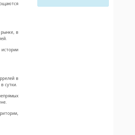
тощаются
рынке, в
ей.
 истории
ррелей в
в сутки.
непрямых
не.
ритории,