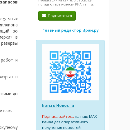
публикации на сайте. В рассылку
 запасов
попадают все новости РИА Iran.ru.
Подписаться
ефтяных
миллиона
Главный редактор Иран.ру
ующий во
мёрки» в
 резервы
 работ и
разрыв в
окими до
Iran.ru Новости
ется», —
Подписывайтесь
на наш MAX-
канал для оперативного
окупному
получения новостей.