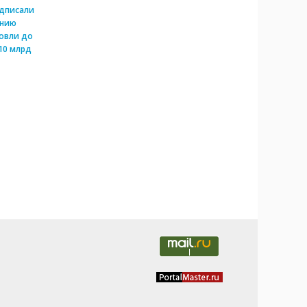
одписали
ению
овли до
10 млрд