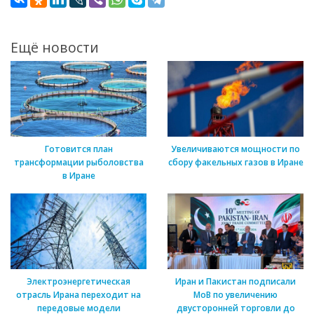
Ещё новости
Готовится план
Увеличиваются мощности по
трансформации рыболовства
сбору факельных газов в Иране
в Иране
Электроэнергетическая
Иран и Пакистан подписали
отрасль Ирана переходит на
МоВ по увеличению
передовые модели
двусторонней торговли до