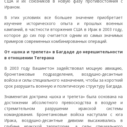
США и их союзников в новую фазу противостояния с
Ираном.
В этих условиях все большее значение приобретает
изучение исторического опыта и прошлых военных
кампаний, в частности вторжения США в Ирак в 2003 году,
которое до сих пор считается одним из самых значимых
примеров современных комбинированных операций.
От «шока и трепета» в Багдаде до нерешительности
в отношении Тегерана
В 2003 году Вашингтон задействовал мощную авиацию,
бронетанковые подразделения, воздушно-десантные
войска и силы специального назначения, чтобы за короткий
срок разрушить военную и политическую структуру Багдада.
Знаменитая доктрина «шока и трепета» была основана на
достижении абсолютного превосходства в воздухе и
стремительном разрушении иракской системы
командования. Бронетанковые войска наступали с юга
Ирака, воздушно-десантные дивизии высаживались в
глубине иракской территории, а силы специального