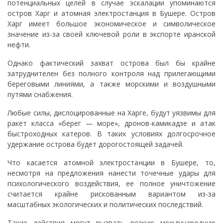
потенциальных целей в случае эскалации упоминаются
остров Харг и атомная электростанция в Бушере. Остров
Харг имеет большое экономическое и символическое
значение из-за своей ключевой роли в экспорте иранской
нефти.
Однако фактический захват острова был бы крайне
затруднителен без полного контроля над прилегающими
береговыми линиями, а также морскими и воздушными
путями снабжения.
Любые силы, дислоцированные на Харге, будут уязвимы для
ракет класса «берег — море», дронов-камикадзе и атак
быстроходных катеров. В таких условиях долгосрочное
удержание острова будет дорогостоящей задачей.
Что касается атомной электростанции в Бушере, то,
несмотря на предложения нанести точечные удары для
психологического воздействия, ее полное уничтожение
считается крайне рискованным вариантом из-за
масштабных экологических и политических последствий.
Такие действия могут вызвать резкую международную