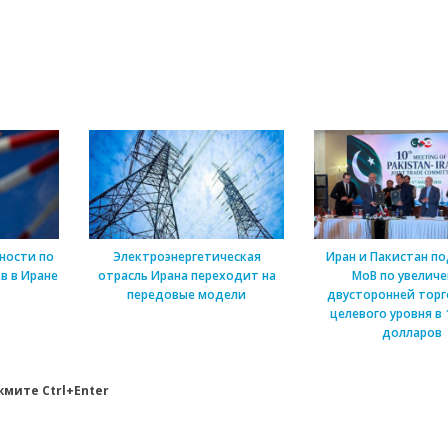
ности по
Электроэнергетическая
Иран и Пакистан п
в в Иране
отрасль Ирана переходит на
МоВ по увелич
передовые модели
двусторонней торг
целевого уровня в 
долларов
мите Ctrl+Enter