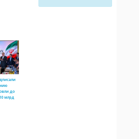
одписали
ению
овли до
10 млрд