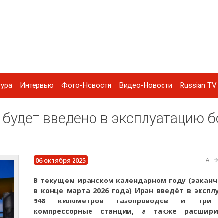
тура
Интервью
Фото-Новости
Видео-Новости
Russian TV 
е будет введено в эксплуатацию 
06 октября 2025
A
В текущем иранском календарном году (заканч
в конце марта 2026 года) Иран введёт в эксп
948 километров газопроводов и три
компрессорные станции, а также расшир