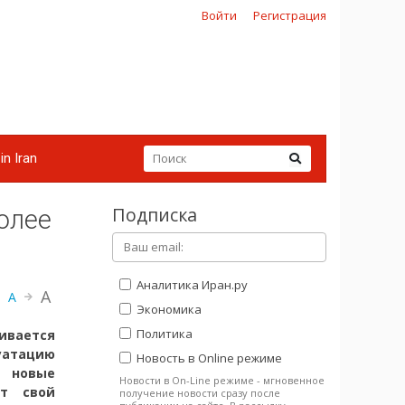
Войти
Регистрация
in Iran
Подписка
более
Аналитика Иран.ру
A
A
Экономика
Политика
ивается
луатацию
Новость в Online режиме
 новые
Новости в On-Line режиме - мгновенное
ит свой
получение новости сразу после