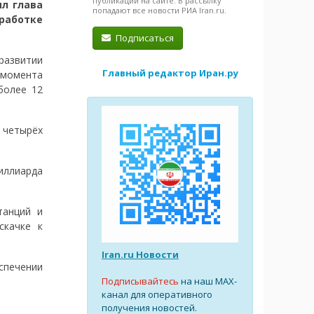
публикации на сайте. В рассылку
л глава
попадают все новости РИА Iran.ru.
работке
Подписаться
развитии
Главный редактор Иран.ру
момента
более 12
 четырёх
иллиарда
танций и
скачке к
Iran.ru Новости
спечении
Подписывайтесь
на наш MAX-
канал для оперативного
получения новостей.