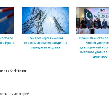
ности по
Электроэнергетическая
Иран и Пакистан п
в в Иране
отрасль Ирана переходит на
МоВ по увелич
передовые модели
двусторонней торг
целевого уровня в 
долларов
мите Ctrl+Enter
влять комментарий