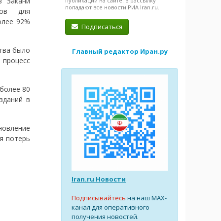
в Закани
публикации на сайте. В рассылку
попадают все новости РИА Iran.ru.
тов для
олее 92%
Подписаться
тва было
Главный редактор Иран.ру
 процесс
 более 80
зданий в
новление
я потерь
Iran.ru Новости
Подписывайтесь
на наш MAX-
канал для оперативного
получения новостей.