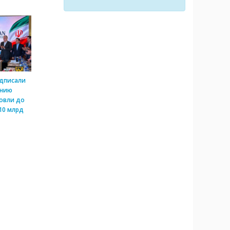
одписали
ению
овли до
10 млрд