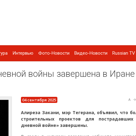
тура
Интервью
Фото-Новости
Видео-Новости
Russian TV 
невной войны завершена в Иране
04 сентября 2025
A
Алиреза Закани, мэр Тегерана, объявил, что б
строительных проектов для пострадавших
дневной войне» завершены.