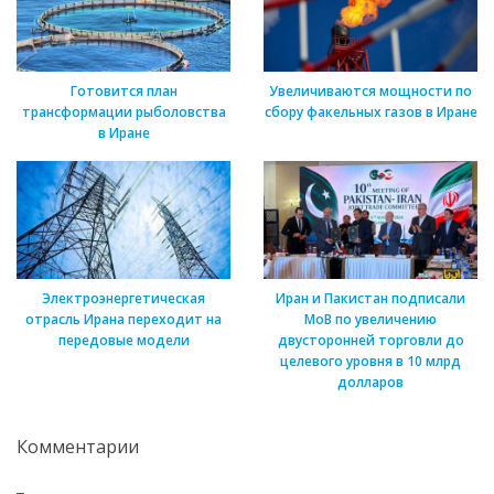
Готовится план
Увеличиваются мощности по
трансформации рыболовства
сбору факельных газов в Иране
в Иране
Электроэнергетическая
Иран и Пакистан подписали
отрасль Ирана переходит на
МоВ по увеличению
передовые модели
двусторонней торговли до
целевого уровня в 10 млрд
долларов
Комментарии