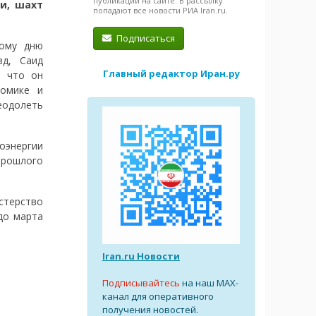
публикации на сайте. В рассылку
и, шахт
попадают все новости РИА Iran.ru.
Подписаться
ному дню
зд, Саид
Главный редактор Иран.ру
, что он
номике и
еодолеть
роэнергии
прошлого
стерство
до марта
Iran.ru Новости
Подписывайтесь
на наш MAX-
канал для оперативного
получения новостей.