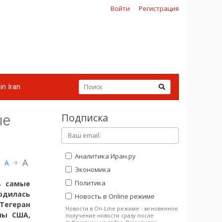
Войти
Регистрация
in Iran
Подписка
ые
Аналитика Иран.ру
A
A
Экономика
Политика
ь самые
ходилась
Новость в Online режиме
Тегеран
Новости в On-Line режиме - мгновенное
ны США,
получение новости сразу после