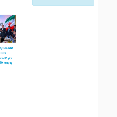
одписали
ению
овли до
10 млрд