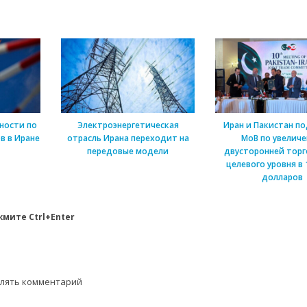
ности по
Электроэнергетическая
Иран и Пакистан п
в в Иране
отрасль Ирана переходит на
МоВ по увелич
передовые модели
двусторонней торг
целевого уровня в 
долларов
мите Ctrl+Enter
влять комментарий