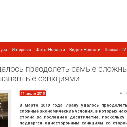
тура
Интервью
Фото-Новости
Видео-Новости
Russian TV 
удалось преодолеть самые сложн
вызванные санкциями
11 июля 2019
A
В марте 2019 года Ирану удалось преодолет
сложные экономические условия, в которых на
страна за последнее десятилетие, поскольку 
подвергся односторонним санкциям со сторо