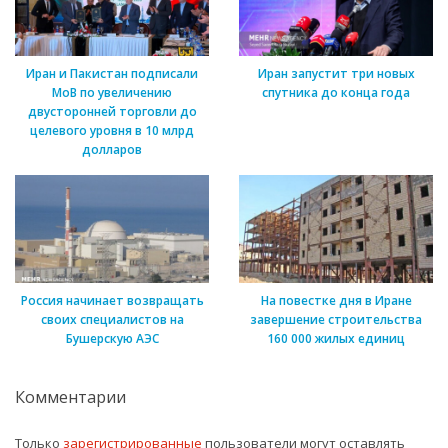
Иран и Пакистан подписали
Иран запустит три новых
МоВ по увеличению
спутника до конца года
двусторонней торговли до
целевого уровня в 10 млрд
долларов
Россия начинает возвращать
На повестке дня в Иране
своих специалистов на
завершение строительства
Бушерскую АЭС
160 000 жилых единиц
Комментарии
Только
зарегистрированные
пользователи могут оставлять