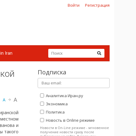
Войти
Регистрация
in Iran
Подписка
ской
Аналитика Иран.ру
A
A
Экономика
Политика
иранской
вместном
Новость в Online режиме
ванова и
Новости в On-Line режиме - мгновенное
ы такого
получение новости сразу после