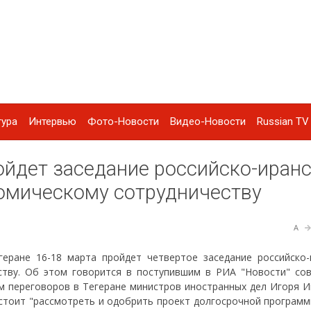
тура
Интервью
Фото-Новости
Видео-Новости
Russian TV 
ройдет заседание российско-иран
номическому сотрудничеству
A
геране 16-18 марта пройдет четвертое заседание российско-
ству. Об этом говорится в поступившим в РИА "Новости" со
ам переговоров в Тегеране министров иностранных дел Игоря И
дстоит "рассмотреть и одобрить проект долгосрочной программ