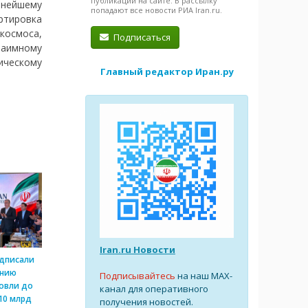
публикации на сайте. В рассылку
ьнейшему
попадают все новости РИА Iran.ru.
ртировка
космоса,
Подписаться
заимному
ическому
Главный редактор Иран.ру
Iran.ru Новости
одписали
ению
Подписывайтесь
на наш MAX-
овли до
канал для оперативного
10 млрд
получения новостей.