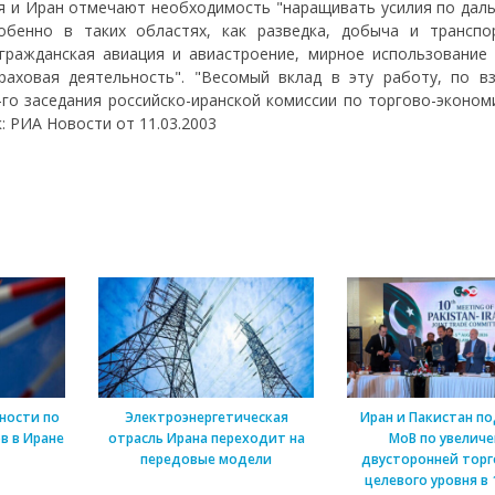
ия и Иран отмечают необходимость "наращивать усилия по дал
обенно в таких областях, как разведка, добыча и транспо
 гражданская авиация и авиастроение, мирное использование 
раховая деятельность". "Весомый вклад в эту работу, по в
-го заседания российско-иранской комиссии по торгово-эконом
к: РИА Новости от 11.03.2003
ности по
Электроэнергетическая
Иран и Пакистан п
в в Иране
отрасль Ирана переходит на
МоВ по увелич
передовые модели
двусторонней торг
целевого уровня в 