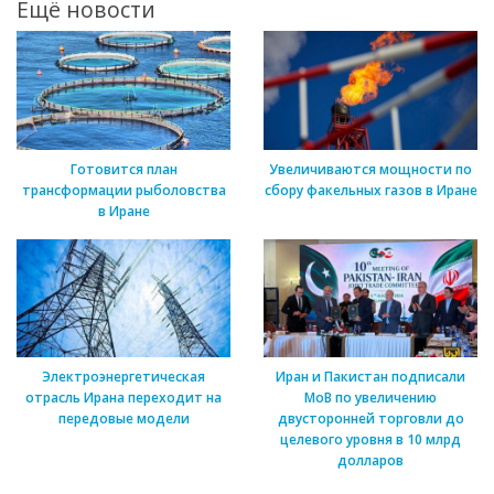
Ещё новости
Готовится план
Увеличиваются мощности по
трансформации рыболовства
сбору факельных газов в Иране
в Иране
Электроэнергетическая
Иран и Пакистан подписали
отрасль Ирана переходит на
МоВ по увеличению
передовые модели
двусторонней торговли до
целевого уровня в 10 млрд
долларов