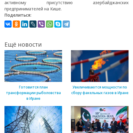
активному присутствию азербайджанских
предпринимателей на Кише.
Поделиться:
Ещё новости
Готовится план
Увеличиваются мощности по
трансформации рыболовства
сбору факельных газов в Иране
в Иране