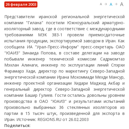
A
A
26 февраля 2003
A
Представители иранской региональной энергетической
компании "Гилана" посетили Южноуральский арматурно-
изоляторный завод, где в соответствие с международными
требованиями МЭК 383-1 провели приемосдаточные
испытания продукции, экспортируемой заводом в Иран. Как
сообщила ИА "Урал-Пресс-Информ" пресс-секретарь ОАО
"ЮАИЗ" Зинаида Попова, в составе делегации на заводе
побывали инженер технической комиссии Садрмомтаз
Мэхлан Алинаги, инженер по эксплуатации линий Спэрхи
Фарамарз Хади, директор по маркетингу Северо-Западной
энергетической компании Ирана Мохоммади Мехди Мансур,
инженер проектной организации Хидари Маджид Акбар и
генеральный директор Северо-Западной энергетической
компании Башир Гулиев. Гости остались довольны уровнем
производства в ОАО "ЮАИЗ" и результатами испытаний
произвольно выбранных 36 стеклянных изоляторов из
партии в 15 тысяч штук, произведенной для экспорта в
Иран. Источник: REGIONS.RU от 26.02.2003
Поделиться: