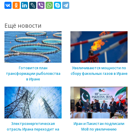
Ещё новости
Готовится план
Увеличиваются мощности по
трансформации рыболовства
сбору факельных газов в Иране
в Иране
Электроэнергетическая
Иран и Пакистан подписали
отрасль Ирана переходит на
МоВ по увеличению