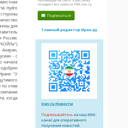
публикации на сайте. В рассылку
вместная
попадают все новости РИА Iran.ru.
sk Hydro
 стороны
Подписаться
ничество
ожены для
Главный редактор Иран.ру
тавитель
 России.
УКОЙЛа")
 Анаран,
сиан - с
о начала
ь одобрен
ране. "У
щутимого
ы по этим
компании
ти, когда
Iran.ru Новости
Подписывайтесь
на наш MAX-
канал для оперативного
получения новостей.