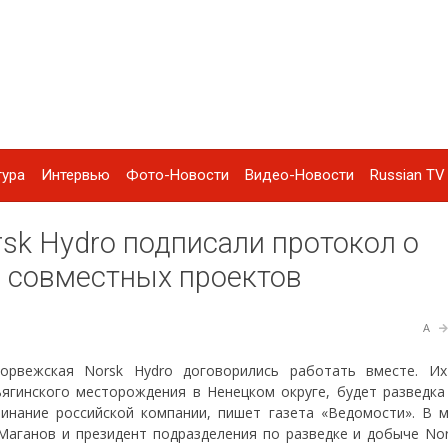
тура
Интервью
Фото-Новости
Видео-Новости
Russian TV 
k Hydro подписали протокол о
и совместных проектов
A
орвежская Norsk Hydro договорились работать вместе. И
ягинского месторождения в Ненецком округе, будет разведка
чинание российской компании, пишет газета «Ведомости». В 
аганов и президент подразделения по разведке и добыче Nor