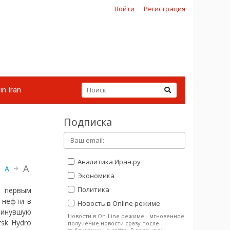
Войти
Регистрация
in Iran
Подписка
Аналитика Иран.ру
A
A
Экономика
Политика
х первым
 нефти в
Новость в Online режиме
минувшую
Новости в On-Line режиме - мгновенное
sk Hydro
получение новости сразу после