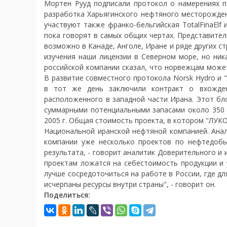
Мортен Рууд подписали протокол о намерениях п
разработка Харьягинского нефтяного месторожден
участвуют также франко-бельгийская TotalFinaElf
пока говорят в самых общих чертах. Представител
возможно в Канаде, Анголе, Иране и ряде других с
изучения наши лицензии в Северном море, но ника
российской компании сказал, что норвежцам може
В развитие совместного протокола Norsk Hydro и
в тот же день заключили контракт о вхожден
расположенного в западной части Ирана. Этот бло
суммарными потенциальными запасами около 350 
2005 г. Общая стоимость проекта, в котором "ЛУКО
Национальной иранской нефтяной компанией. Анал
компании уже несколько проектов по нефтедобы
результата, - говорит аналитик Доверительного и
проектам ложатся на себестоимость продукции и 
лучше сосредоточиться на работе в России, где дл
исчерпаны ресурсы внутри страны", - говорит он.
Поделиться: