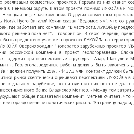
о реализации совместных проектов. Первым из них станет со
ия в Ненецком округе. В этом проекте помимо ЛУКОЙЛа и Nor
 и Ненецкая нефтяная компания. О других совместных проектах
ь Norsk Hydro Виталий Кокин сказал "Ведомостям", что сотруд
тран, где работает его компания. "В частности, ЛУКОЙЛу предл
кого решения пока нет", - говорит он. В свою очередь, предс
т быть предложено участие в проектах ЛУКОЙЛа на территории
 "ЛУКОЙЛ Оверсиз холдинг " (оператор зарубежных проектов "Л
ии российской компании в проект геологоразведки блока
к содержит три перспективные структуры - Азар, Шангуле и Му
млн т. Геологоразведочные работы должны быть закончены д
ЙЛ" должен получить 25% , - $137,3 млн. Контракт должен быт
итики рынка скептически оценивают перспективы ЛУКОЙЛа в И
че в дальнем зарубежье, но ни один из них пока не дал о
 инвестиционного банка Владислав Метнев. - Между тем затрат
ухудшают общие показатели компании". Метнев считает, что 
я нее гораздо меньше политических рисков. "За границу надо ид