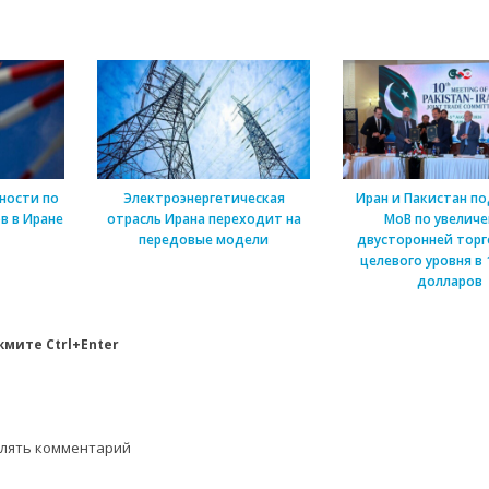
ности по
Электроэнергетическая
Иран и Пакистан п
в в Иране
отрасль Ирана переходит на
МоВ по увелич
передовые модели
двусторонней торг
целевого уровня в 
долларов
мите Ctrl+Enter
влять комментарий