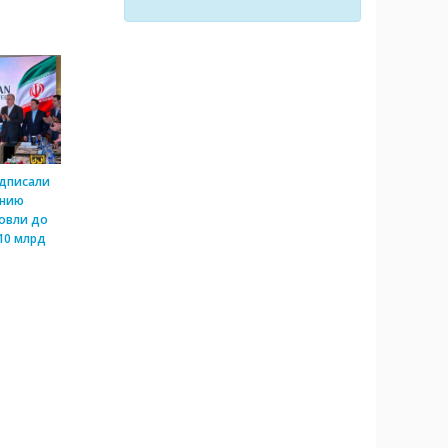
одписали
ению
овли до
10 млрд