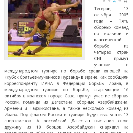
A
A
A
Тегеран, 13
октября 2005
года -- Пять
сборных команд
по вольной и
классической
борьбе из
четырех стран
СНГ примут
участие в
международном турнире по борьбе среди юношей на
«Кубок братьев-мучеников Пурзанд» в Иране. Как сообщили
корреспонденту ИРНА в Федерации борьбы Ирана, в
международном турнире по борьбе, стартующем 16
октября в иранском городе Саве, примут участие сборная
России, команда из Дагестана, сборные Азербайджана,
Армении и Таджикистана, а также несколько команд из
Ирана. Под флагом России в турнире будут выступать 13
спортсменов. А российский Дагестан выставил свою
дружину из 18 борцов. Азербайджан снарядил на