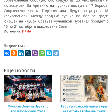
соревнования сборную, состоящую из 23 «вольников» и
«классиков». За Армению на турнире выступят 17 борцов.
Спортивную честь Таджикистана будут защищать 18
«пахлаванов». Международный турнир по борьбе среди
юношей на «Кубок братьев-мучеников Пурзанд» пройдет с
16 по 21 октября в шахрестане Саве.
Источник:
ИРНА
Поделиться:
Ещё новости
Мужская сборная Ирана по
Работы иранской миниатюры
волейболу сидя стала
на выставке в Москве будут