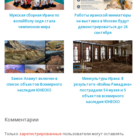
Мужская сборная Ирана по
Работы иранской миниатюры
волейболу сидя стала
на выставке в Москве будут
чемпионом мира
демонстрироваться до 26
сентября
Замок Аламут включен в
Минкультуры Ирана: В
список объектов Всемирного
результате «Войны Рамадана»
наследия ЮНЕСКО
пострадали 54 музея и 5
объектов всемирного
наследия ЮНЕСКО
Комментарии
Только
зарегистрированные
пользователи могут оставлять