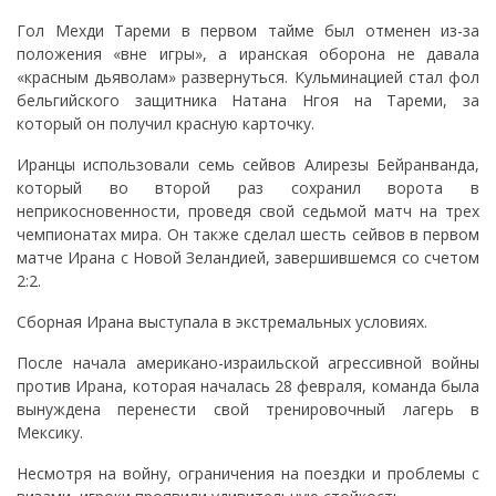
Гол Мехди Тареми в первом тайме был отменен из-за
положения «вне игры», а иранская оборона не давала
«красным дьяволам» развернуться. Кульминацией стал фол
бельгийского защитника Натана Нгоя на Тареми, за
который он получил красную карточку.
Иранцы использовали семь сейвов Алирезы Бейранванда,
который во второй раз сохранил ворота в
неприкосновенности, проведя свой седьмой матч на трех
чемпионатах мира. Он также сделал шесть сейвов в первом
матче Ирана с Новой Зеландией, завершившемся со счетом
2:2.
Сборная Ирана выступала в экстремальных условиях.
После начала американо-израильской агрессивной войны
против Ирана, которая началась 28 февраля, команда была
вынуждена перенести свой тренировочный лагерь в
Мексику.
Несмотря на войну, ограничения на поездки и проблемы с