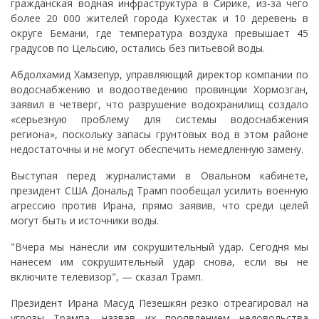
гражданская водная инфраструктура в Сирике, из-за чего
более 20 000 жителей города Кухестак и 10 деревень в
округе Бемани, где температура воздуха превышает 45
градусов по Цельсию, остались без питьевой воды.
Абдолхамид Хамзепур, управляющий директор компании по
водоснабжению и водоотведению провинции Хормозган,
заявил в четверг, что разрушение водохранилищ создало
«серьезную проблему для системы водоснабжения
региона», поскольку запасы грунтовых вод в этом районе
недостаточны и не могут обеспечить немедленную замену.
Выступая перед журналистами в Овальном кабинете,
президент США Дональд Трамп пообещал усилить военную
агрессию против Ирана, прямо заявив, что среди целей
могут быть и источники воды.
"Вчера мы нанесли им сокрушительный удар. Сегодня мы
нанесем им сокрушительный удар снова, если вы не
включите телевизор", — сказал Трамп.
Президент Ирана Масуд Пезешкян резко отреагировал на
угрозы Трампа, назвав их проявлением недовольства