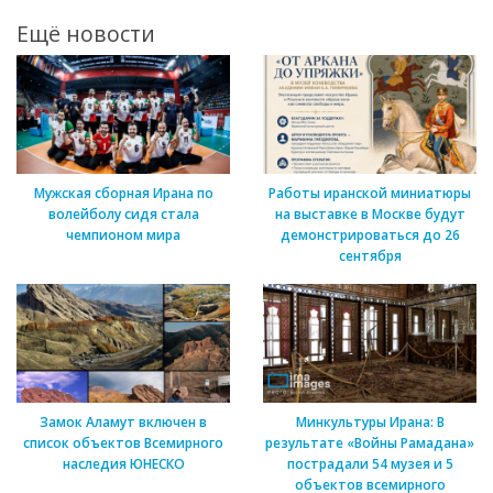
Ещё новости
Мужская сборная Ирана по
Работы иранской миниатюры
волейболу сидя стала
на выставке в Москве будут
чемпионом мира
демонстрироваться до 26
сентября
Замок Аламут включен в
Минкультуры Ирана: В
список объектов Всемирного
результате «Войны Рамадана»
наследия ЮНЕСКО
пострадали 54 музея и 5
объектов всемирного