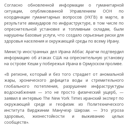
Согласно обновленной информации о гуманитарной
ситуации, опубликованной Управлением ООН по
координации гуманитарных вопросов (УКГВ) в марте, в
результате авиаударов по инфраструктуре, в том числе по
опреснительной установке и топливным складам, были
нарушены базовые услуги, что создало серьезные риски для
здоровья населения и окружающей среды по всему Ирану.
Министр иностранных дел Ирана Аббас Арагчи подтвердил
информацию об атаках США на опреснительную установку
на острове Кешм у побережья Ирана в Ормузском проливе.
«В регионе, который и без того страдает от аномальной
жары, хронического дефицита воды и стремительного
глобального потепления, разрушение инфраструктуры
водоснабжения — это не просто физический ущерб, —
заявил в интервью The New York Times иранский эксперт по
окружающей среде и геофизик из Политехнического
института Вирджинии Манучехр Ширзаи. — Это угроза
здоровью, жизнестойкости и выживанию целых
сообществ».