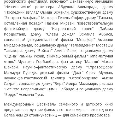
российского фестиваля, включают фэнтезийную анимацию
“Незаменимые” режиссера Абдуллы Алиморада, драму
“Последний взгляд” Омида Эсмаили, художественную драму
“Экстракт Альфана” Махьяра Гезель-Софлу, драму “Тишина,
оставленная позади” Назира Мирзаи, повествовательную
фэнтезийную драму “Ницшеанский конец” Пайама
Кордестани, драму “Слезы дождя” Эсмаила Аббаси,
социальный документальный фильм “Мозафар” Амирали
Мирдерикванда, социальную драму “Телевидение” Мостафы
Ташакори, драму “Бойкот” Амина Рафи, социальную драму
“Сцена” Рамины Резаи, анимационный фильм “Папа-летучая
мышь” Мустафы Горбанбара, фантастику “Малыш” Махсы
Шакери, научно-фантастическую драму “Стратосфера”
Махмуда Пуянде, детский фильм “Долг” Сары Муллан,
научно-фантастический триллер “Освобождение” Амена
Сахрая, социальную драму “Вера” Амира Маламири, рассказ
“Все это неправильно” Нимы Табанде и социальную драму
“Бордо” Асемана Туси.
Международный фестиваль семейного и детского кино
представляет лучшие фильмы со всего мира — ежегодно из
более чем 20 стран-участниц — для семейного просмотра.